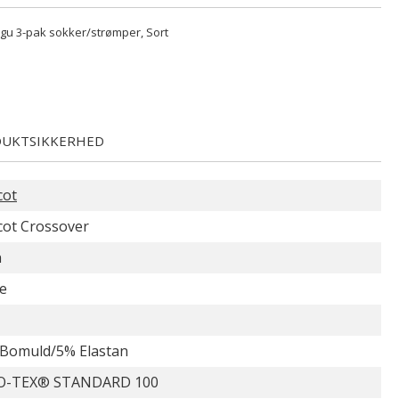
u 3-pak sokker/strømper, Sort
UKTSIKKERHED
cot
ot Crossover
n
e
Bomuld/5% Elastan
O-TEX® STANDARD 100