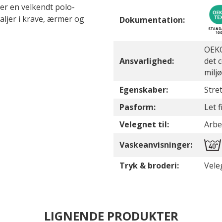
er en velkendt polo-
taljer i krave, ærmer og
Dokumentation:
OEKO
Ansvarlighed:
det 
milj
Egenskaber:
Stre
Pasform:
Let 
Velegnet til:
Arbe
Vaskeanvisninger:
Tryk & broderi:
Vele
LIGNENDE PRODUKTER