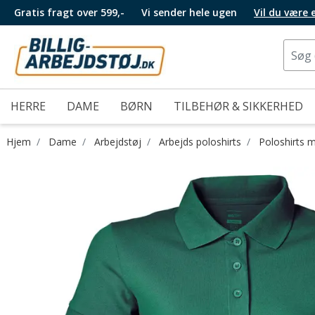
Gratis fragt over 599,-
Vi sender hele ugen
Vil du være
HERRE
DAME
BØRN
TILBEHØR & SIKKERHED
Hjem
Dame
Arbejdstøj
Arbejds poloshirts
Poloshirts 