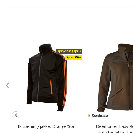
Oprydningspris
Spar 89%
IK træningsjakke, Orange/Sort
Deerhunter Lady 
softshelljakke, Fa