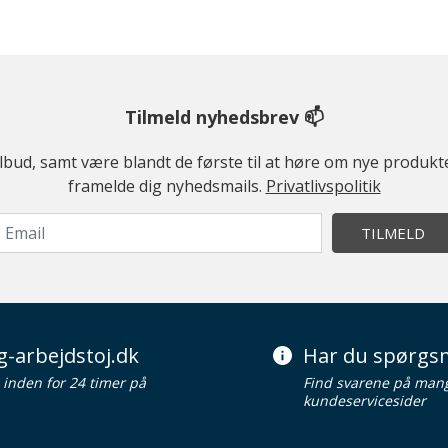
Tilmeld nyhedsbrev 📫
ilbud, samt være blandt de første til at høre om nye produk
framelde dig nyhedsmails.
Privatlivspolitik
TILMELD
g-arbejdstoj.dk
Har du spørgsm
d inden for 24 timer på
Find svarene på man
kundeservicesider