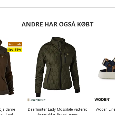
ANDRE HAR OGSÅ KØBT
Restparti
Spar 56%
Roja dame
Deerhunter Lady Mossdale vatteret
Woden Line
llen Leaf
damejakke, Forest green