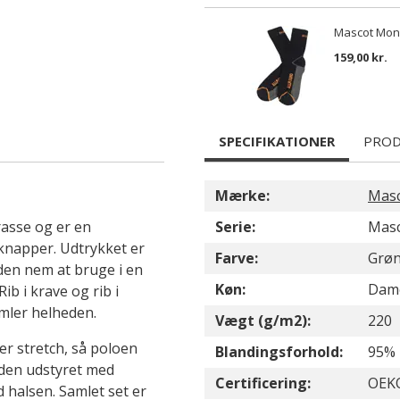
Mascot Mong
159,00 kr.
SPECIFIKATIONER
PROD
Mærke:
Mas
asse og er en
Serie:
Masc
knapper. Udtrykket er
Farve:
Grø
den nem at bruge i en
Køn:
Dam
Rib i krave og rib i
mler helheden.
Vægt (g/m2):
220
r stretch, så poloen
Blandingsforhold:
95% 
 den udstyret med
Certificering:
OEK
 halsen. Samlet set er