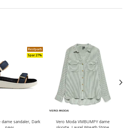
Restparti
Spar 27%
 dame sandaler, Dark
Vero Moda VMBUMPY dame
navy
skjorte, Laurel Wreath Stripe