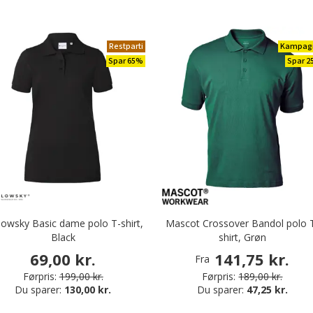
Restparti
Kampag
Spar 65%
Spar 
lowsky Basic dame polo T-shirt,
Mascot Crossover Bandol polo 
Black
shirt, Grøn
69,00 kr.
141,75 kr.
Fra
Førpris:
199,00 kr.
Førpris:
189,00 kr.
Du sparer:
130,00 kr.
Du sparer:
47,25 kr.