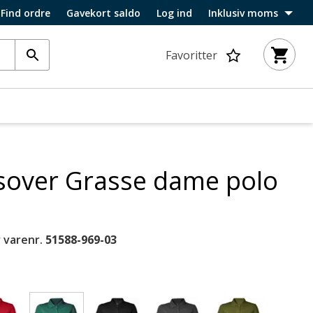
Find ordre
Gavekort saldo
Log ind
Inklusiv moms
Favoritter
sover Grasse dame polo
 varenr.
51588-969-03