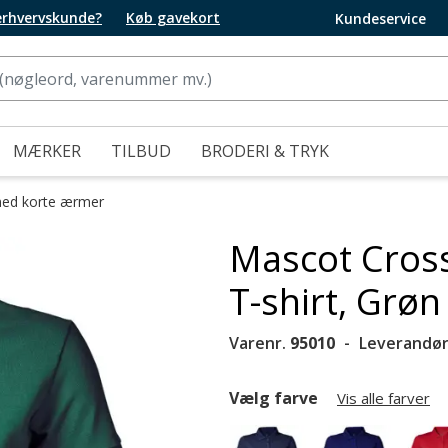
 erhvervskunde?
Køb gavekort
Kundeservice
MÆRKER
TILBUD
BRODERI & TRYK
med korte ærmer
Mascot Cros
T-shirt, Grøn
Varenr.
95010
Leverandør
Vælg farve
Vis alle farver