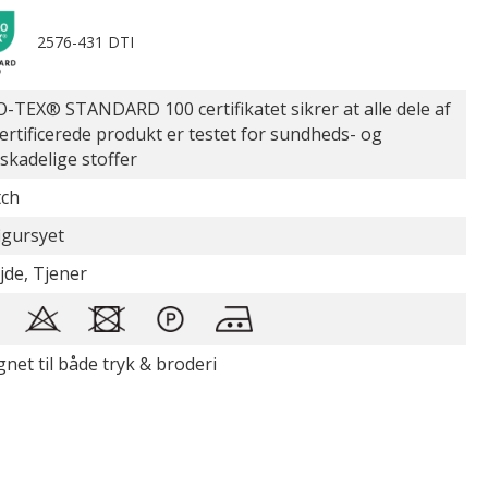
2576-431 DTI
-TEX® STANDARD 100 certifikatet sikrer at alle dele af
certificerede produkt er testet for sundheds- og
øskadelige stoffer
tch
figursyet
jde, Tjener
gnet til både tryk & broderi