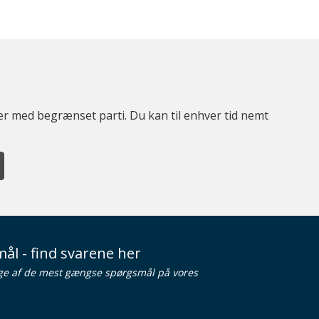
ter med begrænset parti. Du kan til enhver tid nemt
ål - find svarene her
ge af de mest gængse spørgsmål på vores