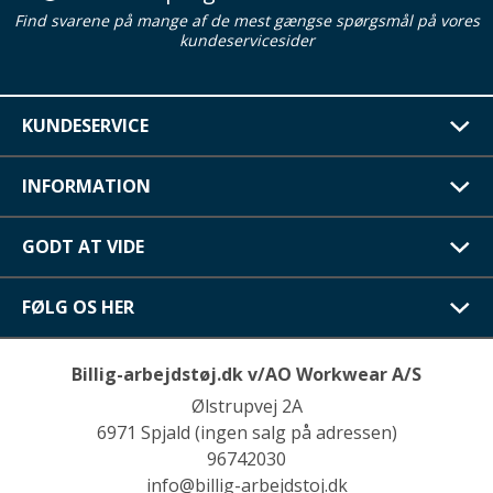
Find svarene på mange af de mest gængse spørgsmål på vores
kundeservicesider
KUNDESERVICE
INFORMATION
GODT AT VIDE
FØLG OS HER
Billig-arbejdstøj.dk v/AO Workwear A/S
Ølstrupvej 2A
6971 Spjald (ingen salg på adressen)
96742030
info@billig-arbejdstoj.dk