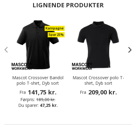
LIGNENDE PRODUKTER
Kampagne
Spar 25%
Mascot Crossover Bandol
Mascot Crossover polo T-
M
polo T-shirt, Dyb sort
shirt, Dyb sort
141,75 kr.
209,00 kr.
Fra
Fra
Førpris:
189,00 kr.
Du sparer:
47,25 kr.