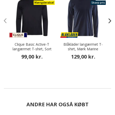
Mængderabat
Skarp pris
Clique Basic Active-T
Blåkläder langærmet T-
F
langærmet T-shirt, Sort
shirt, Mørk Marine
99,00 kr.
129,00 kr.
ANDRE HAR OGSÅ KØBT