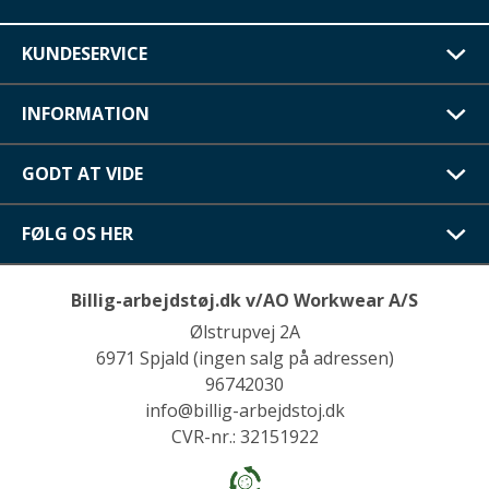
KUNDESERVICE
INFORMATION
GODT AT VIDE
FØLG OS HER
Billig-arbejdstøj.dk v/AO Workwear A/S
Ølstrupvej 2A
6971 Spjald (ingen salg på adressen)
96742030
info@billig-arbejdstoj.dk
CVR-nr.: 32151922