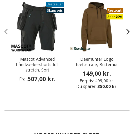
Bestseller
Skarp pris
Restparti
Spar 70%
Mascot Advanced
Deerhunter Logo
I
håndværkershorts full
hættetrøje, Butternut
stretch, Sort
149,00 kr.
507,00 kr.
Fra
Førpris:
499,00 kr.
Du sparer:
350,00 kr.