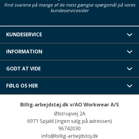
Find svarene på mange af de mest gængse spørgsmål på vores
kundeservicesider
KUNDESERVICE
INFORMATION
GODT AT VIDE
FØLG OS HER
Billig-arbejdstøj.dk v/AO Workwear A/S
Ølstrupvej 2A
6971 Spjald (ingen salg på adressen)
96742030
info@billig-arbejdstoj.dk