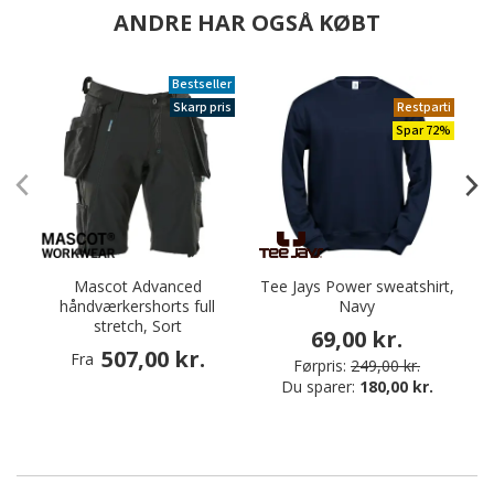
ANDRE HAR OGSÅ KØBT
Bestseller
Skarp pris
Restparti
Spar 72%
Mascot Advanced
Tee Jays Power sweatshirt,
håndværkershorts full
Navy
stretch, Sort
69,00 kr.
507,00 kr.
Fra
Førpris:
249,00 kr.
Du sparer:
180,00 kr.