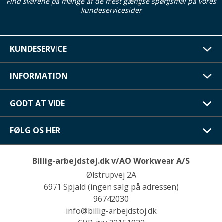
Find svarene på mange af de mest gængse spørgsmål på vores
kundeservicesider
KUNDESERVICE
INFORMATION
GODT AT VIDE
FØLG OS HER
Billig-arbejdstøj.dk v/AO Workwear A/S
Ølstrupvej 2A
6971 Spjald (ingen salg på adressen)
96742030
info@billig-arbejdstoj.dk