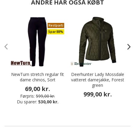
ANDRE HAR OGSÅ KØBT
Restparti
Spar 88%
NewTurn stretch regular fit
Deerhunter Lady Mossdale
dame chinos, Sort
vatteret damejakke, Forest
green
69,00 kr.
999,00 kr.
Førpris:
599,00 kr.
Du sparer:
530,00 kr.