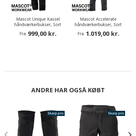
Mascot Unique Kassel
Mascot Accelerate
M
håndværkerbukser, Sort
håndværkerbukser, Sort
999,00 kr.
1.019,00 kr.
Fra
Fra
ANDRE HAR OGSÅ KØBT
Skarp pris
Skarp pris