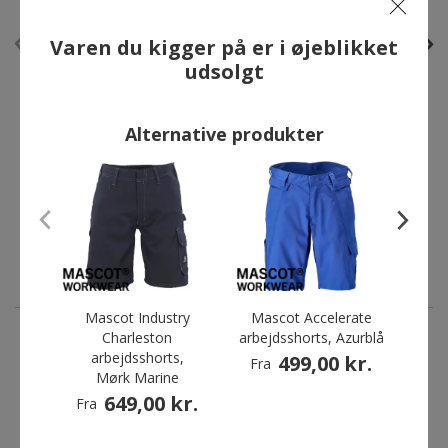
Varen du kigger på er i øjeblikket
udsolgt
Alternative produkter
Mascot Hardwear Zafra
Engel Combat
håndværkershorts, Sort
håndværkershorts, Hvid
749,00 kr.
301,00 kr.
Fra
Mascot Industry
Mascot Accelerate
F
Charleston
arbejdsshorts, Azurblå
hå
arbejdsshorts,
499,00 kr.
Fra
ANDRE HAR OGSÅ KØBT
Mørk Marine
2
649,00 kr.
Fra
Førp
Du s