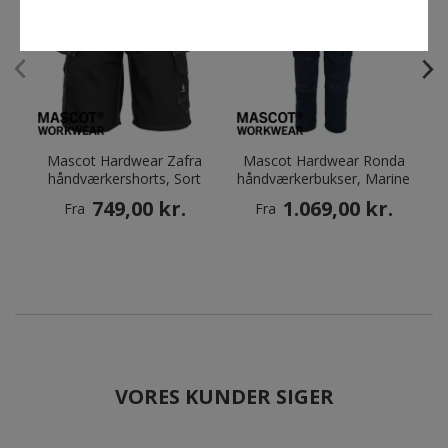
Mascot Hardwear Zafra
Mascot Hardwear Ronda
håndværkershorts, Sort
håndværkerbukser, Marine
749,00 kr.
1.069,00 kr.
Fra
Fra
VORES KUNDER SIGER