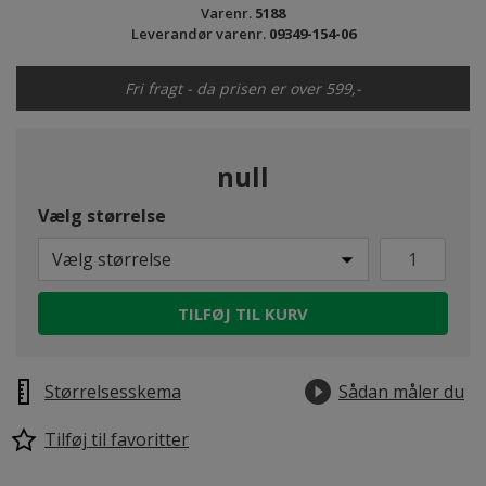
Varenr.
5188
Leverandør varenr.
09349-154-06
Fri fragt - da prisen er over 599,-
null
Vælg størrelse
Vælg størrelse
TILFØJ TIL KURV
Størrelsesskema
Sådan måler du
Tilføj til favoritter