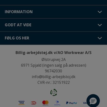
INFORMATION
GODT AT VIDE
FØLG OS HER
Billig-arbejdstøj.dk v/AO Workwear A/S
Ølstrupvej 2A
6971 Spjald (ingen salg på adressen)
96742030
info@billig-arbejdstoj.dk
CVR-nr.: 32151922