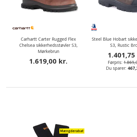
Carhartt Carter Rugged Flex
Steel Blue Hobart sikk
Chelsea sikkerhedsstøvler S3,
S3, Rustic B
Mørkebrun
1.401,75 
1.619,00 kr.
Førpris:
1.869,0
Du sparer:
467,
Mængderabat