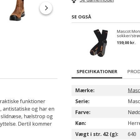
SE OGSÅ
Mascot Mon
sokker/strø
159,00 kr.
SPECIFIKATIONER
PROD
Mærke:
Masc
raktiske funktioner
Serie:
Masc
e, antistatiske og har en
Farve:
Nødd
slidnæse, hælstrop og
Køn:
Herr
ttelse. Dertil kommer
Vægt i str. 42 (g):
640