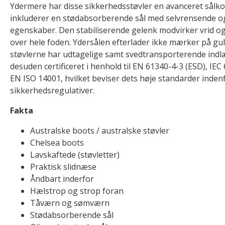
Ydermere har disse sikkerhedsstøvler en avanceret sålko
inkluderer en stødabsorberende sål med selvrensende
egenskaber. Den stabiliserende gelenk modvirker vrid og
over hele foden. Ydersålen efterlader ikke mærker på gulv
støvlerne har udtagelige samt svedtransporterende indl
desuden certificeret i henhold til EN 61340-4-3 (ESD), IE
EN ISO 14001, hvilket beviser dets høje standarder inden
sikkerhedsregulativer.
Fakta
Australske boots / australske støvler
Chelsea boots
Lavskaftede (støvletter)
Praktisk slidnæse
Åndbart inderfor
Hælstrop og strop foran
Tåværn og sømværn
Stødabsorberende sål