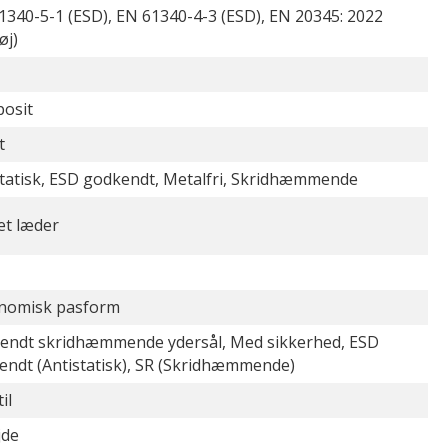
1340-5-1 (ESD), EN 61340-4-3 (ESD), EN 20345: 2022
øj)
osit
t
statisk, ESD godkendt, Metalfri, Skridhæmmende
et læder
nomisk pasform
endt skridhæmmende ydersål, Med sikkerhed, ESD
endt (Antistatisk), SR (Skridhæmmende)
il
jde