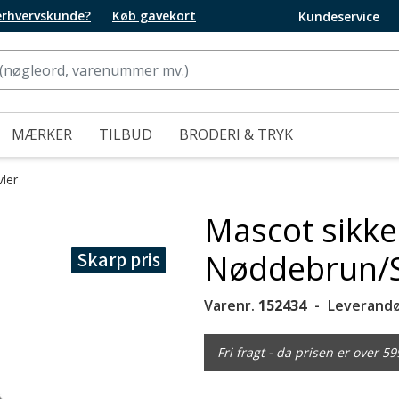
 erhvervskunde?
Køb gavekort
Kundeservice
MÆRKER
TILBUD
BRODERI & TRYK
vler
Mascot sikke
Skarp pris
Nøddebrun/S
Varenr.
152434
Leverandø
Fri fragt - da prisen er over 59