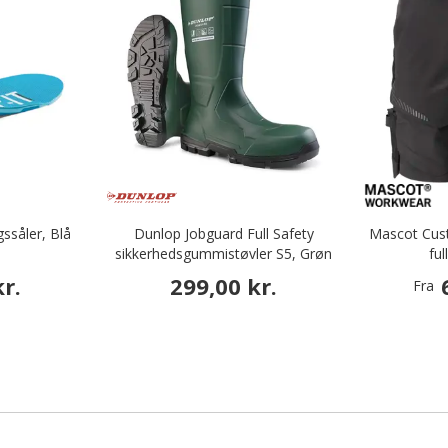
ssåler, Blå
Dunlop Jobguard Full Safety
Mascot Cus
sikkerhedsgummistøvler S5, Grøn
ful
r.
299,00 kr.
Fra