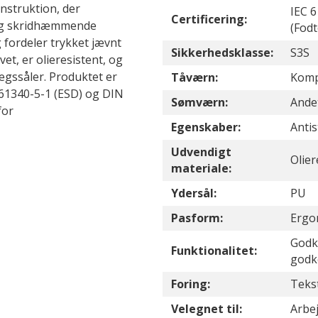
nstruktion, der
IEC 6
Certificering:
 og skridhæmmende
(Fodt
 fordeler trykket jævnt
Sikkerhedsklasse:
S3S
et, er olieresistent, og
ægssåler. Produktet er
Tåværn:
Komp
C 61340-5-1 (ESD) og DIN
Sømværn:
Ande
for
Egenskaber:
Anti
Udvendigt
Olier
materiale:
Ydersål:
PU
Pasform:
Ergo
Godk
Funktionalitet:
godk
Foring:
Tekst
Velegnet til:
Arbe