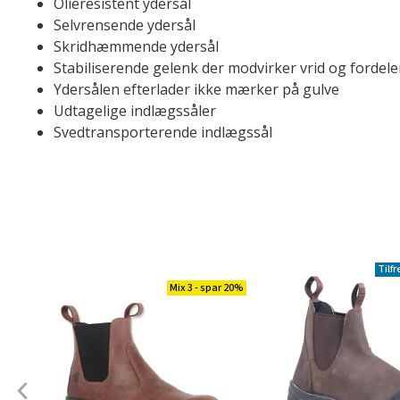
Olieresistent ydersål
Selvrensende ydersål
Skridhæmmende ydersål
Stabiliserende gelenk der modvirker vrid og fordeler 
Ydersålen efterlader ikke mærker på gulve
Udtagelige indlægssåler
Svedtransporterende indlægssål
Tilf
Mix 3 - spar 20%