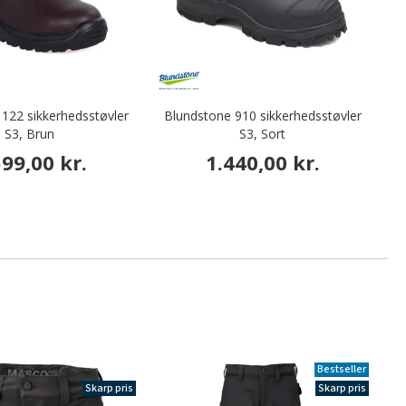
122 sikkerhedsstøvler
Blundstone 910 sikkerhedsstøvler
S3, Brun
S3, Sort
In
599,00 kr.
1.440,00 kr.
Bestseller
Skarp pris
Skarp pris