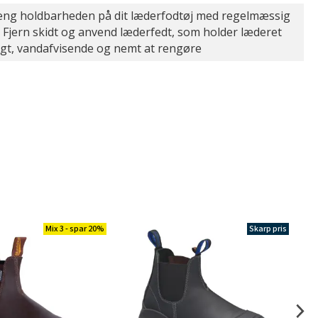
æng holdbarheden på dit læderfodtøj med regelmæssig
. Fjern skidt og anvend læderfedt, som holder læderet
igt, vandafvisende og nemt at rengøre
Mix 3 - spar 20%
Skarp pris