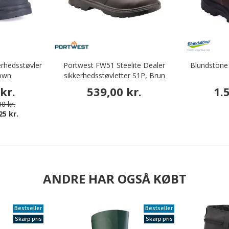
erhedsstøvler
Portwest FW51 Steelite Dealer
Blundstone 
rown
sikkerhedsstøvletter S1P, Brun
kr.
539,00 kr.
1.
0 kr.
25 kr.
ANDRE HAR OGSÅ KØBT
Bestseller
Bestseller
Skarp pris
Skarp pris