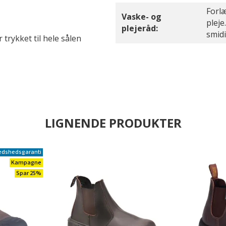
Forl
Vaske- og
pleje
plejeråd:
smid
trykket til hele sålen
LIGNENDE PRODUKTER
redshedsgaranti
Kampagne
Spar 25%