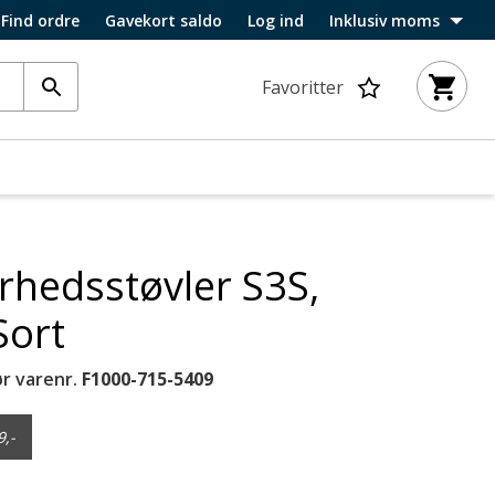
Find ordre
Gavekort saldo
Log ind
Inklusiv moms
Favoritter
rhedsstøvler S3S,
ort
r varenr.
F1000-715-5409
9,-