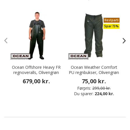
Restparti
Spar 75%
Ocean Offshore Heavy FR
Ocean Weather Comfort
D
regnoveralls, Olivengrøn
PU regnbukser, Olivengrøn
679,00 kr.
75,00 kr.
Førpris:
299,00 kr.
Du sparer:
224,00 kr.