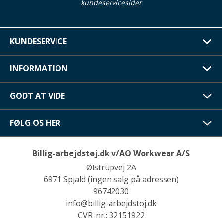
kundeservicesider
KUNDESERVICE
INFORMATION
GODT AT VIDE
FØLG OS HER
Billig-arbejdstøj.dk v/AO Workwear A/S
Ølstrupvej 2A
6971 Spjald (ingen salg på adressen)
96742030
info@billig-arbejdstoj.dk
CVR-nr.: 32151922