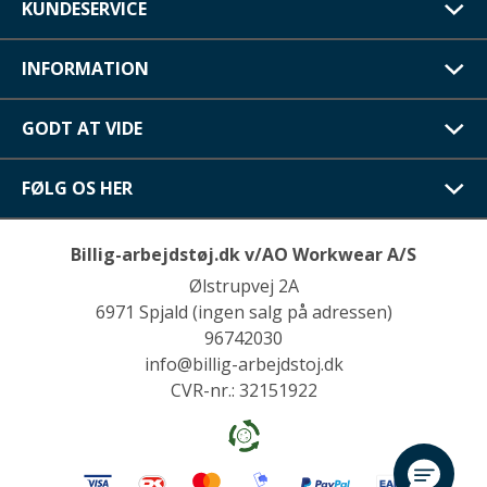
KUNDESERVICE
INFORMATION
GODT AT VIDE
FØLG OS HER
Billig-arbejdstøj.dk v/AO Workwear A/S
Ølstrupvej 2A
6971 Spjald (ingen salg på adressen)
96742030
info@billig-arbejdstoj.dk
CVR-nr.: 32151922