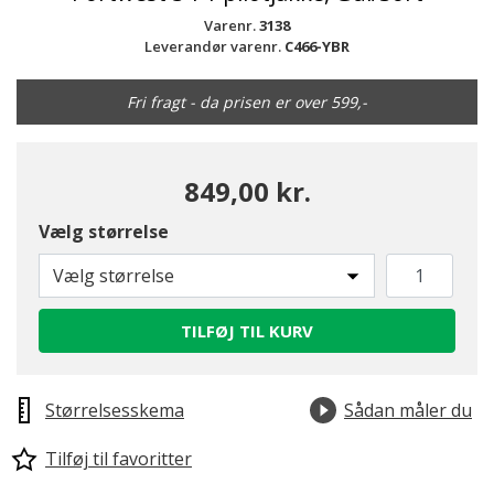
Varenr.
3138
Leverandør varenr.
C466-YBR
Fri fragt - da prisen er over 599,-
849,00 kr.
Vælg størrelse
Vælg størrelse
TILFØJ TIL KURV
Størrelsesskema
Sådan måler du
Tilføj til favoritter