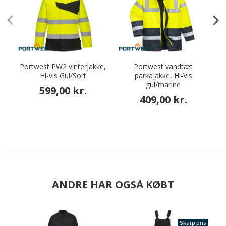
Portwest PW2 vinterjakke,
Portwest vandtæt
L
Hi-vis Gul/Sort
parkajakke, Hi-Vis
gul/marine
599,00 kr.
409,00 kr.
ANDRE HAR OGSÅ KØBT
Skarp pris