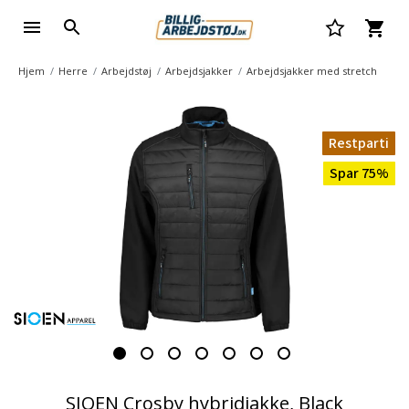
Hjem
Herre
Arbejdstøj
Arbejdsjakker
Arbejdsjakker med stretch
Restparti
Spar 75%
SIOEN Crosby hybridjakke, Black