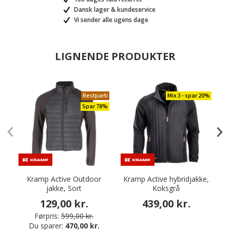
Dansk lager & kundeservice
Vi sender alle ugens dage
LIGNENDE PRODUKTER
Restparti
Mix 3 - spar 20%
Spar 78%
Kramp Active Outdoor
Kramp Active hybridjakke,
jakke, Sort
Koksgrå
129,00 kr.
439,00 kr.
Førpris:
599,00 kr.
Du sparer:
470,00 kr.