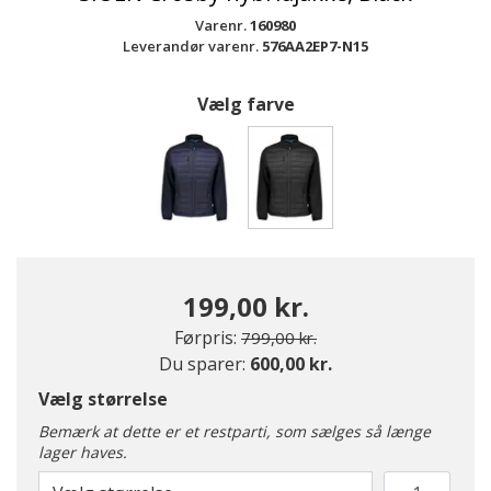
Varenr.
160980
Leverandør varenr.
576AA2EP7-N15
Vælg farve
valgte
199,00 kr.
Pris nedsat fra
til
Førpris:
799,00 kr.
Du sparer:
600,00 kr.
Vælg størrelse
Bemærk at dette er et restparti, som sælges så længe
lager haves.