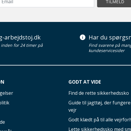
TILMELD
g-arbejdstoj.dk
Har du spørgsm
d inden for 24 timer på
Find svarene på man
kundeservicesider
ON
GODT AT VIDE
gelser
Find de rette sikkerhedssko
litik
Guide til jagttøj, der fungerer
vejr
Godt klædt på til alle vejrfor
ide
Lette sikkerhedssko med sm