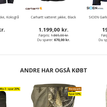
kke, Koksgrå
Carhartt vatteret jakke, Black
SIOEN Garli
r.
1.199,00 kr.
1
Førpris:
1.869,00 kr.
Førp
Du sparer:
670,00 kr.
Du sp
ANDRE HAR OGSÅ KØBT
Mix 3 - spar 20%
Restparti
Spar 50%