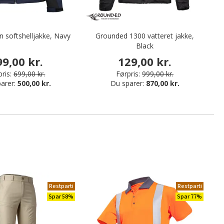
n softshelljakke, Navy
Grounded 1300 vatteret jakke,
C
Black
99,00 kr.
129,00 kr.
ris:
699,00 kr.
Førpris:
999,00 kr.
arer:
500,00 kr.
Du sparer:
870,00 kr.
Restparti
Restparti
Spar 58%
Spar 77%