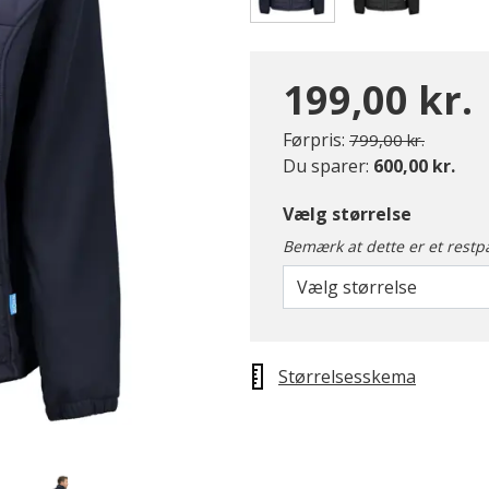
valgte
199,00 kr.
Pris nedsat fra
til
Førpris:
799,00 kr.
Du sparer:
600,00 kr.
Vælg størrelse
Bemærk at dette er et restp
Vælg størrelse
Størrelsesskema