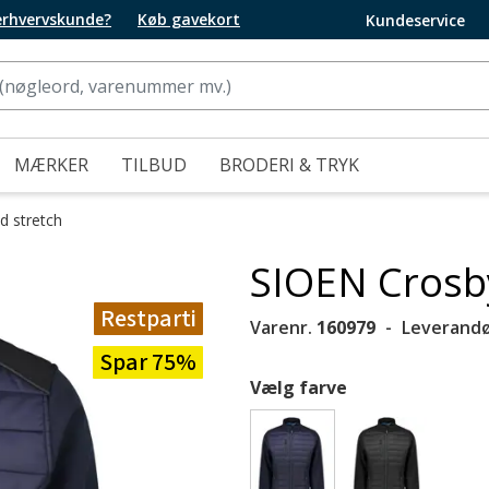
 erhvervskunde?
Køb gavekort
Kundeservice
MÆRKER
TILBUD
BRODERI & TRYK
d stretch
SIOEN Crosby
Restparti
Varenr.
160979
Leverandø
Spar 75%
Vælg farve