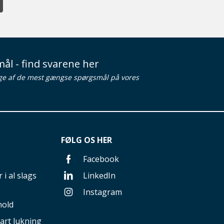
ål - find svarene her
ge af de mest gængse spørgsmål på vores
FØLG OS HER
Facebook
 i al slags
LinkedIn
Instagram
hold
art lukning