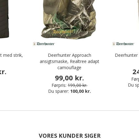
 med strik,
Deerhunter Approach
Deerhunter
ansigtsmaske, Realtree adapt
camouflage
r.
2
99,00 kr.
Førp
Du sp
Førpris:
199,00 kr.
Du sparer:
100,00 kr.
VORES KUNDER SIGER