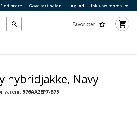
Find ordre
Gavekort saldo
Log ind
Inklusiv moms
Favoritter
 hybridjakke, Navy
r varenr.
576AA2EP7-B75