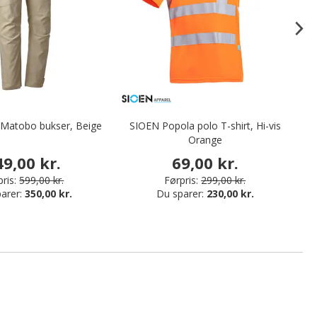
 Matobo bukser, Beige
SIOEN Popola polo T-shirt, Hi-vis
M
Orange
49,00 kr.
69,00 kr.
ris:
599,00 kr.
Førpris:
299,00 kr.
arer:
350,00 kr.
Du sparer:
230,00 kr.