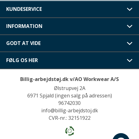
KUNDESERVICE
INFORMATION
GODT AT VIDE
FØLG OS HER
Billig-arbejdstøj.dk v/AO Workwear A/S
Ølstrupvej 2A
6971 Spjald (ingen salg på adressen)
96742030
info@billig-arbejdstoj.dk
CVR-nr.: 32151922