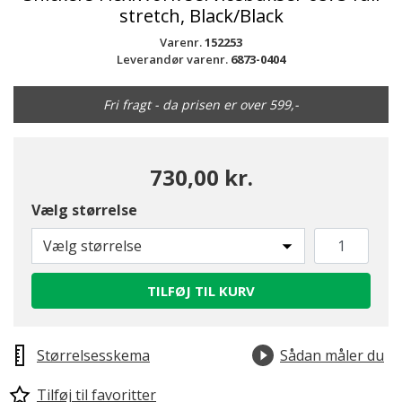
stretch, Black/Black
Varenr.
152253
Leverandør varenr.
6873-0404
Fri fragt - da prisen er over 599,-
730,00 kr.
Vælg størrelse
Vælg størrelse
TILFØJ TIL KURV
Størrelsesskema
Sådan måler du
Tilføj til favoritter