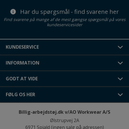
Har du spørgsmål - find svarene her
Find svarene på mange af de mest gængse spørgsmål på vores
kundeservicesider
KUNDESERVICE
INFORMATION
GODT AT VIDE
FØLG OS HER
Billig-arbejdstøj.dk v/AO Workwear A/S
Ølstrupvej 2A
6971 Spjald (ingen salg på adressen)