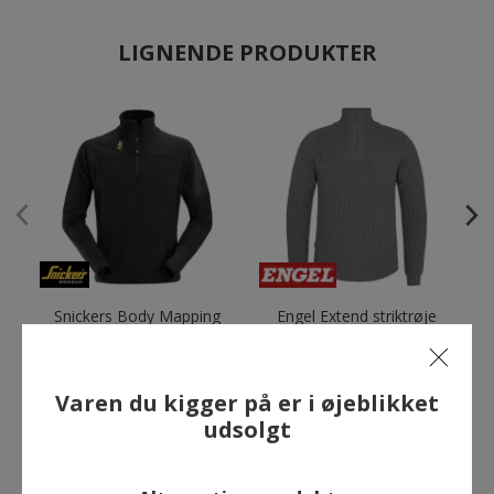
LIGNENDE PRODUKTER
Snickers Body Mapping
Engel Extend striktrøje
microfleece midlayer half
med lynlås, Gråmeleret
zip 9435, Sort
589,00 kr.
1.219,00 kr.
Varen du kigger på er i øjeblikket
udsolgt