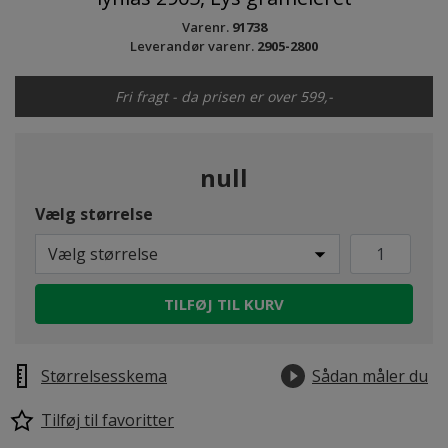
Varenr.
91738
Leverandør varenr.
2905-2800
Fri fragt - da prisen er over 599,-
null
Vælg størrelse
Vælg størrelse
TILFØJ TIL KURV
Størrelsesskema
Sådan måler du
Tilføj til favoritter