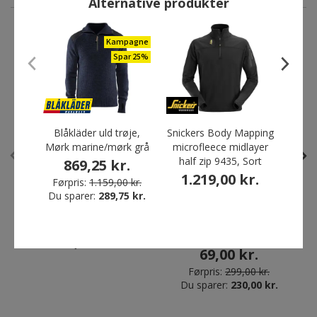
Alternative produkter
Kampagne
ANDRE HAR OGSÅ KØBT
Spar 25%
Skarp pris
Restparti
Spar 77%
Blåkläder uld trøje,
Snickers Body Mapping
Engel
Mørk marine/mørk grå
microfleece midlayer
me
half zip 9435, Sort
869,25 kr.
1.219,00 kr.
5
Førpris:
1.159,00 kr.
Du sparer:
289,75 kr.
Snickers T-shirt 2502, Sort
Angli Oxford Slim fit
kortærmet skjorte, Lys Blå
56,00 kr.
69,00 kr.
Førpris:
299,00 kr.
Du sparer:
230,00 kr.