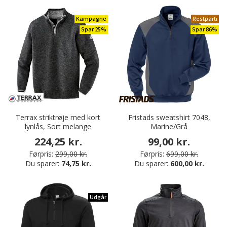
Kampagne
Restparti
Spar 25%
Spar 86%
Terrax striktrøje med kort
Fristads sweatshirt 7048,
lynlås, Sort melange
Marine/Grå
224,25 kr.
99,00 kr.
Førpris:
299,00 kr.
Førpris:
699,00 kr.
Du sparer:
74,75 kr.
Du sparer:
600,00 kr.
Udgår