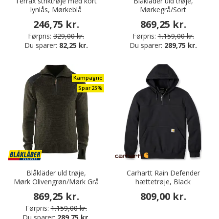
Terrax striktrøje med kort
Blåkläder uld trøje,
lynlås, Mørkeblå
Mørkegrå/Sort
246,75 kr.
869,25 kr.
Førpris:
329,00 kr.
Førpris:
1.159,00 kr.
Du sparer:
82,25 kr.
Du sparer:
289,75 kr.
Kampagne
Spar 25%
Blåkläder uld trøje,
Carhartt Rain Defender
Mørk Olivengrøn/Mørk Grå
hættetrøje, Black
869,25 kr.
809,00 kr.
Førpris:
1.159,00 kr.
Du sparer:
289,75 kr.