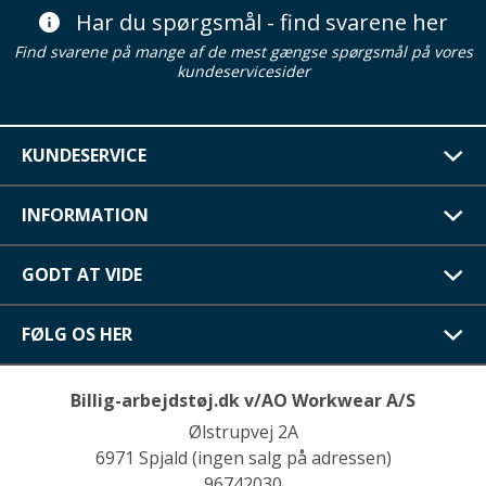
Har du spørgsmål - find svarene her
Find svarene på mange af de mest gængse spørgsmål på vores
kundeservicesider
KUNDESERVICE
INFORMATION
GODT AT VIDE
FØLG OS HER
Billig-arbejdstøj.dk v/AO Workwear A/S
Ølstrupvej 2A
6971 Spjald (ingen salg på adressen)
96742030