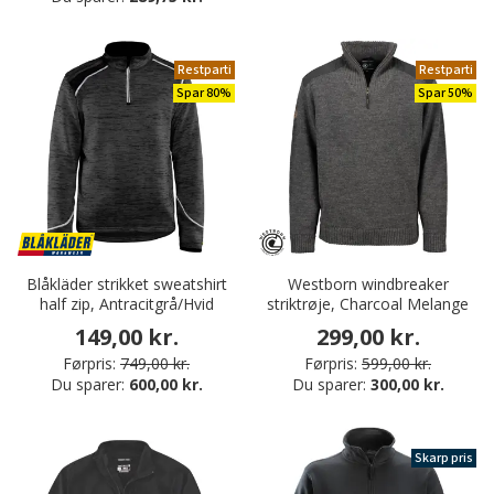
Restparti
Restparti
Spar 80%
Spar 50%
Blåkläder strikket sweatshirt
Westborn windbreaker
half zip, Antracitgrå/Hvid
striktrøje, Charcoal Melange
149,00 kr.
299,00 kr.
Førpris:
749,00 kr.
Førpris:
599,00 kr.
Du sparer:
600,00 kr.
Du sparer:
300,00 kr.
Skarp pris