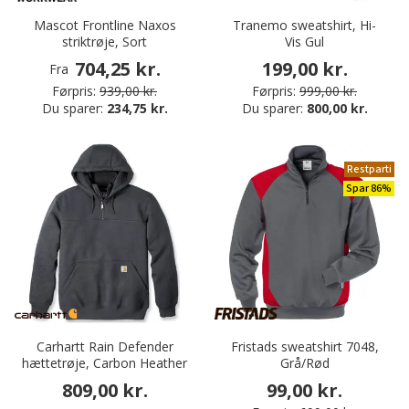
Mascot Frontline Naxos
Tranemo sweatshirt, Hi-
striktrøje, Sort
Vis Gul
704,25 kr.
199,00 kr.
Fra
Førpris:
939,00 kr.
Førpris:
999,00 kr.
Du sparer:
234,75 kr.
Du sparer:
800,00 kr.
Restparti
Spar 86%
Carhartt Rain Defender
Fristads sweatshirt 7048,
hættetrøje, Carbon Heather
Grå/Rød
809,00 kr.
99,00 kr.