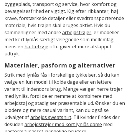
byggeplads, transport og service, hvor komfort og
bevægelsesfrihed er vigtigt. Kig efter ribkanter, høj
krave, forstærkede detaljer eller svedtransporterende
materiale, hvis trøjen skal bruges aktivt. Hvis du
sammenligner med andre
arbejdstrøjer
, er modeller
med kort lynlås særligt velegnede som mellemlag,
mens en
hættetrøje
ofte giver et mere afslappet
udtryk.
Materialer, pasform og alternativer
Strik med lynlås fås i forskellige tykkelser, så du kan
vælge en lun model til kolde dage eller en lettere
variant til indendørs brug. Mange vælger herre trøjer
med lynlås, fordi de er nemme at kombinere med
arbejdstøj og stadig ser præsentable ud. Ønsker du en
blødere og mere casual variant, kan du også se
udvalget af
arbejds sweatshirt
. Til kvinder findes der
desuden
arbejdstrøjer med kort lynlås dame
med
pasform tilpasset kvindelige brugere.