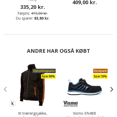
409,00 kr.
335,20 kr.
Førpris:
419,00 kr.
Du sparer:
83,80 kr.
ANDRE HAR OGSÅ KØBT
Oprydningspris
Restparti
Spar 89%
Spar 76%
IK træningsjakke,
Vismo EN48B