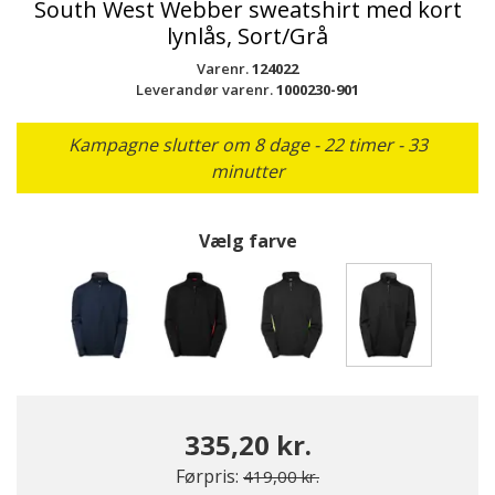
South West Webber sweatshirt med kort
lynlås, Sort/Grå
Varenr.
124022
Leverandør varenr.
1000230-901
Kampagne slutter om 8 dage - 22 timer - 33
minutter
Vælg farve
valgte
335,20 kr.
Pris nedsat fra
til
Førpris:
419,00 kr.