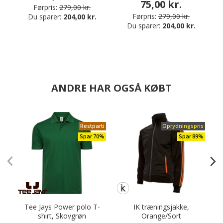
75,00 kr.
Førpris:
279,00 kr.
Førpris:
279,00 kr.
Du sparer:
204,00 kr.
Du sparer:
204,00 kr.
ANDRE HAR OGSÅ KØBT
Restparti
Oprydningspris
Spar 70%
Spar 89%
Tee Jays Power polo T-
IK træningsjakke,
shirt, Skovgrøn
Orange/Sort