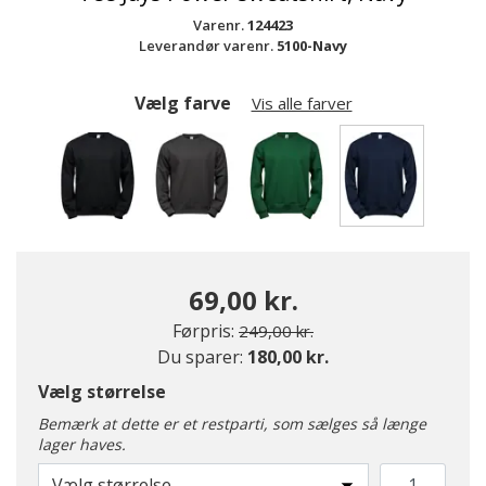
Varenr.
124423
Leverandør varenr.
5100-Navy
Vælg farve
Vis alle farver
valgte
69,00 kr.
Pris nedsat fra
til
Førpris:
249,00 kr.
Du sparer:
180,00 kr.
Vælg størrelse
Bemærk at dette er et restparti, som sælges så længe
lager haves.
Vælg størrelse