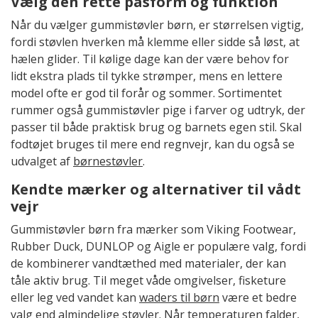
Vælg den rette pasform og funktion
Når du vælger gummistøvler børn, er størrelsen vigtig,
fordi støvlen hverken må klemme eller sidde så løst, at
hælen glider. Til kølige dage kan der være behov for
lidt ekstra plads til tykke strømper, mens en lettere
model ofte er god til forår og sommer. Sortimentet
rummer også gummistøvler pige i farver og udtryk, der
passer til både praktisk brug og barnets egen stil. Skal
fodtøjet bruges til mere end regnvejr, kan du også se
udvalget af
børnestøvler
.
Kendte mærker og alternativer til vådt
vejr
Gummistøvler børn fra mærker som Viking Footwear,
Rubber Duck, DUNLOP og Aigle er populære valg, fordi
de kombinerer vandtæthed med materialer, der kan
tåle aktiv brug. Til meget våde omgivelser, fisketure
eller leg ved vandet kan
waders til børn
være et bedre
valg end almindelige støvler. Når temperaturen falder,