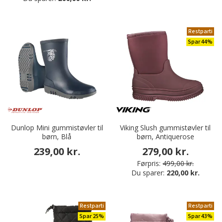
Restparti
Spar 44%
Dunlop Mini gummistøvler til
Viking Slush gummistøvler til
børn, Blå
børn, Antiquerose
239,00 kr.
279,00 kr.
Førpris:
499,00 kr.
Du sparer:
220,00 kr.
Restparti
Restparti
Spar 25%
Spar 43%