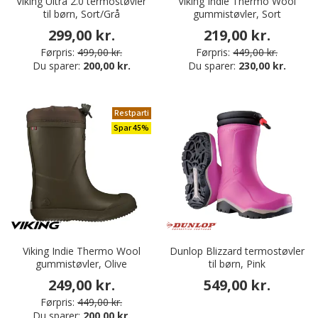
Viking Ultra 2.0 termostøvler
Viking Indie Thermo Wool
til børn, Sort/Grå
gummistøvler, Sort
299,00 kr.
219,00 kr.
Førpris:
499,00 kr.
Førpris:
449,00 kr.
Du sparer:
200,00 kr.
Du sparer:
230,00 kr.
Restparti
Spar 45%
Viking Indie Thermo Wool
Dunlop Blizzard termostøvler
gummistøvler, Olive
til børn, Pink
249,00 kr.
549,00 kr.
Førpris:
449,00 kr.
Du sparer:
200,00 kr.