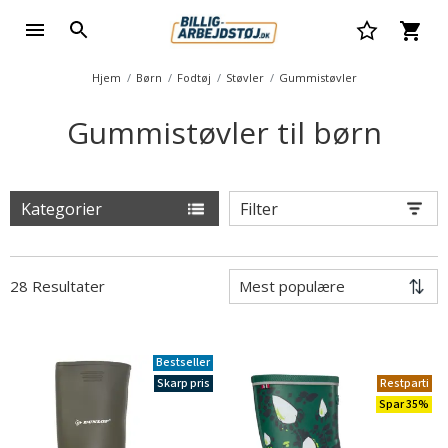
Hjem
Børn
Fodtøj
Støvler
Gummistøvler
Gummistøvler til børn
Kategorier
Filter
28 Resultater
Bestseller
Skarp pris
Restparti
Spar 35%