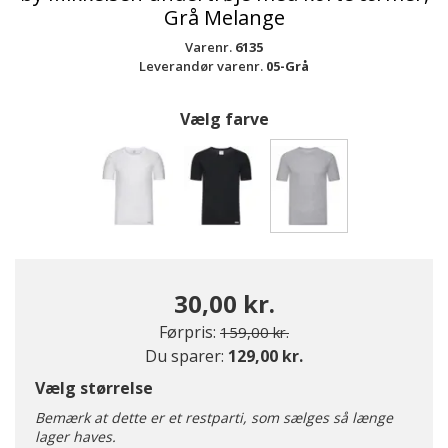
Grå Melange
Varenr.
6135
Leverandør varenr.
05-Grå
Vælg farve
valgte
30,00 kr.
Pris nedsat fra
til
Førpris:
159,00 kr.
Du sparer:
129,00 kr.
Vælg størrelse
Bemærk at dette er et restparti, som sælges så længe
lager haves.