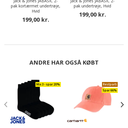
Jack & Jones JABASIC 2-
Jack & Jones JABASIC 2-
pak kortærmet undertrøje,
pak undertrøje, Hvid
p
Hvid
199,00 kr.
199,00 kr.
ANDRE HAR OGSÅ KØBT
Mix 3 - spar 20%
Restparti
Spar 66%