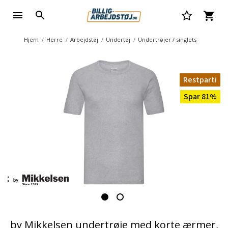
Hjem
Herre
Arbejdstøj
Undertøj
Undertrøjer / singlets
Restparti
Spar 81%
by Mikkelsen undertrøje med korte ærmer,