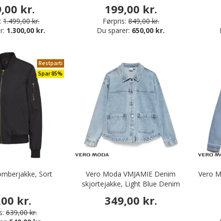
,00 kr.
199,00 kr.
:
1.499,00 kr.
Førpris:
849,00 kr.
r:
1.300,00 kr.
Du sparer:
650,00 kr.
erdele
Restparti
Spar 85%
mberjakke, Sort
Vero Moda VMJAMIE Denim
Vero M
skjortejakke, Light Blue Denim
,00 kr.
349,00 kr.
s:
639,00 kr.