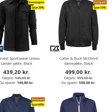
Kampagne
Restparti
Spar 20%
Spar 50%
arvest Sportswear Unisex
Cutter & Buck McChord
Lander jakke, Black
damejakke, Black
439,20 kr.
499,00 kr.
Førpris:
549,00 kr.
Førpris:
999,00 kr.
Du sparer:
109,80 kr.
Du sparer:
500,00 kr.
Restparti
Spar 60%