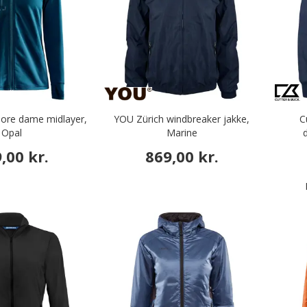
lore dame midlayer,
YOU Zürich windbreaker jakke,
C
Opal
Marine
,00 kr.
869,00 kr.