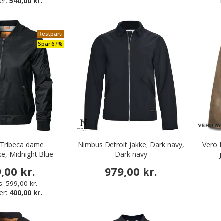
er:
540,00 kr.
Restparti
Spar 67%
Tribeca dame
Nimbus Detroit jakke, Dark navy,
Vero
e, Midnight Blue
Dark navy
,00 kr.
979,00 kr.
s:
599,00 kr.
er:
400,00 kr.