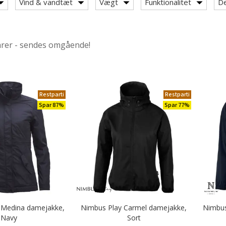
Vind & vandtæt
Vægt
Funktionalitet
De
arer - sendes omgående!
ry: Overgangsjakker
Restparti
Restparti
Spar 87%
Spar 77%
 Medina damejakke,
Nimbus Play Carmel damejakke,
Nimbus
Navy
Sort