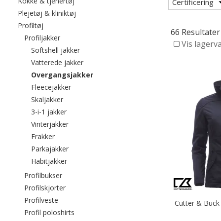
Filtrér efter category: Kokke & tjenertøj
Kokke & tjenertøj
Certificering
Filtrér efter category: Plejetøj & kliniktøj
Plejetøj & kliniktøj
Filtrér efter category: Profiltøj
Profiltøj
66 Resultater
Filtrér efter category: Profiljakker
Profiljakker
Vis lagerv
Filtrér efter category: Softshell jakker
Softshell jakker
Filtrér efter category: Vatterede jakker
Vatterede jakker
valgte I øjeblikket sorteret efter catego
Overgangsjakker
Filtrér efter category: Fleecejakker
Fleecejakker
Filtrér efter category: Skaljakker
Skaljakker
Filtrér efter category: 3-i-1 jakker
3-i-1 jakker
Filtrér efter category: Vinterjakker
Vinterjakker
Filtrér efter category: Frakker
Frakker
Filtrér efter category: Parkajakker
Parkajakker
Filtrér efter category: Habitjakker
Habitjakker
Filtrér efter category: Profilbukser
Profilbukser
Filtrér efter category: Profilskjorter
Profilskjorter
Filtrér efter category: Profilveste
Profilveste
Cutter & Buck
Filtrér efter category: Profil poloshirts
Profil poloshirts