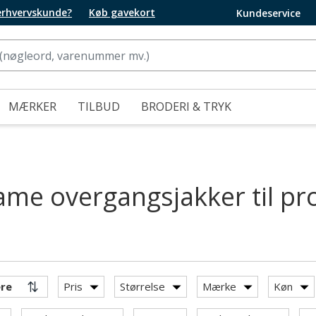
 erhvervskunde?
Køb gavekort
Kundeservice
MÆRKER
TILBUD
BRODERI & TRYK
me overgangsjakker til pro
Pris
Størrelse
Mærke
Køn