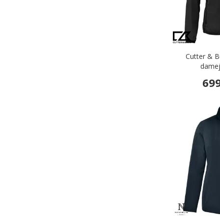
Cutter & B
damej
699