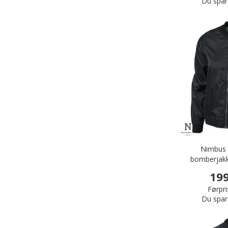
Du spar
Nimbus 
bomberjakk
199
Førpri
Du spar