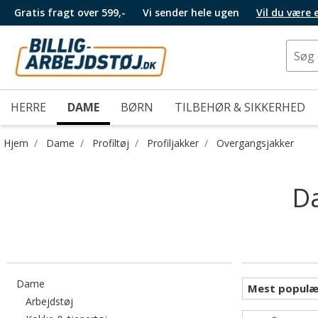
Gratis fragt over 599,-
Vi sender hele ugen
Vil du være
HERRE
DAME
BØRN
TILBEHØR & SIKKERHED
Hjem
Dame
Profiltøj
Profiljakker
Overgangsjakker
Da
Filtrér efter category: Dame
Dame
Filtrér efter category: Arbejdstøj
Arbejdstøj