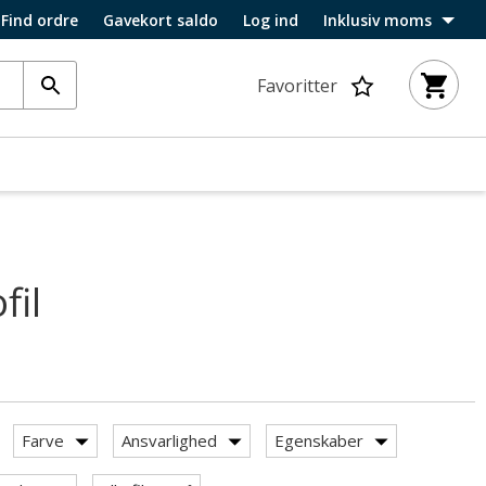
Find ordre
Gavekort saldo
Log ind
Inklusiv moms
Favoritter
fil
Farve
Ansvarlighed
Egenskaber