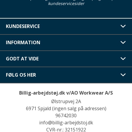
kundeservicesider
KUNDESERVICE
INFORMATION
GODT AT VIDE
FØLG OS HER
Billig-arbejdstøj.dk v/AO Workwear A/S
Ølstrupvej 2A
6971 Spjald (ingen salg på adressen)
96742030
info@billig-arbejdstoj.dk
CVR-nr.: 32151922