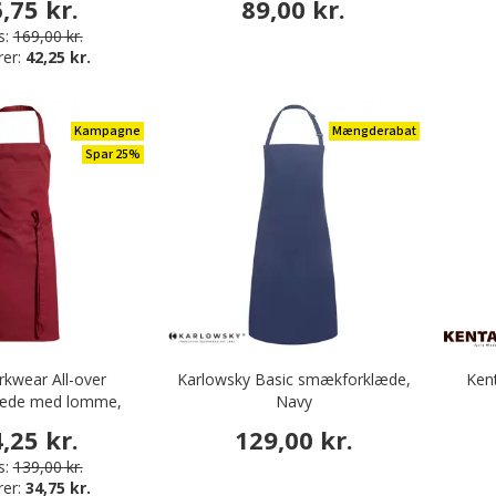
,75 kr.
89,00 kr.
s:
169,00 kr.
rer:
42,25 kr.
Kampagne
Mængderabat
Spar 25%
kwear All-over
Karlowsky Basic smækforklæde,
Ken
æde med lomme,
Navy
ordeaux
,25 kr.
129,00 kr.
s:
139,00 kr.
rer:
34,75 kr.