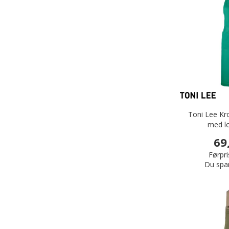
Toni Lee K
med l
69
Førpri
Du spa