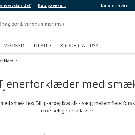
 erhvervskunde?
Køb gavekort
Kundeservice
MÆRKER
TILBUD
BRODERI & TRYK
orklæder
Tjenerforklæder med smæ
med smæk hos Billig-arbejdstøj.dk - vælg mellem flere forske
i forskellige prisklasser.