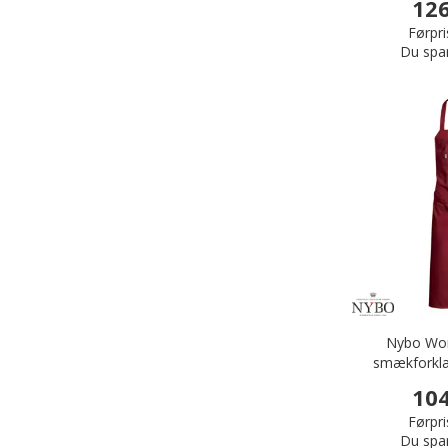
126
Førpri
Du spa
Nybo Wor
smækforkl
B
104
Førpri
Du spa