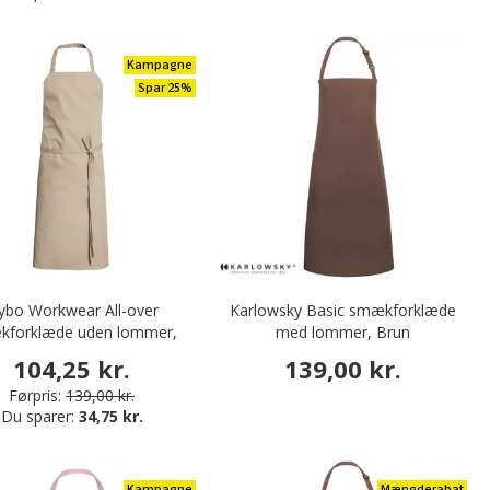
Kampagne
Spar 25%
ybo Workwear All-over
Karlowsky Basic smækforklæde
kforklæde uden lommer,
med lommer, Brun
Khaki
104,25 kr.
139,00 kr.
Førpris:
139,00 kr.
Du sparer:
34,75 kr.
Kampagne
Mængderabat