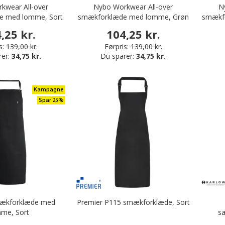
kwear All-over
Nybo Workwear All-over
N
e med lomme, Sort
smækforklæde med lomme, Grøn
smækfo
,25 kr.
104,25 kr.
s:
139,00 kr.
Førpris:
139,00 kr.
rer:
34,75 kr.
Du sparer:
34,75 kr.
Kampagne
Spar 25%
mækforklæde med
Premier P115 smækforklæde, Sort
me, Sort
s