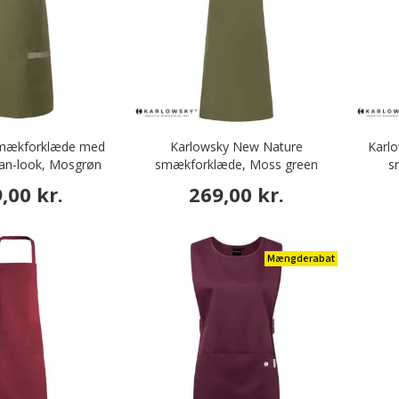
smækforklæde med
Karlowsky New Nature
Karlo
an-look, Mosgrøn
smækforklæde, Moss green
s
,00 kr.
269,00 kr.
Mængderabat