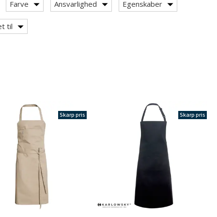
Farve
Ansvarlighed
Egenskaber
 til
Skarp pris
Skarp pris