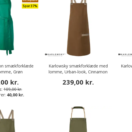
Spar 37%
ron smækforklæde
Karlowsky smækforklæde med
Karlo
omme, Grøn
lomme, Urban-look, Cinnamon
,00 kr.
239,00 kr.
s:
109,00 kr.
rer:
40,00 kr.