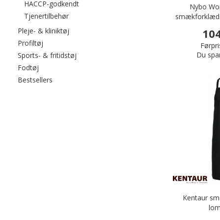
Filtrér efter category: HACCP-godkendt
HACCP-godkendt
Nybo Wor
Filtrér efter category: Tjenertilbehør
Tjenertilbehør
smækforklæd
Filtrér efter category: Pleje- & kliniktøj
104
Pleje- & kliniktøj
Filtrér efter category: Profiltøj
Profiltøj
Førpri
Du spa
Filtrér efter category: Sports- & fritidstøj
Sports- & fritidstøj
Filtrér efter category: Fodtøj
Fodtøj
Filtrér efter category: Bestsellers
Bestsellers
Kentaur s
lom