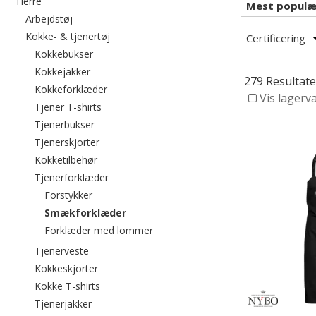
Filtrér efter category: Herre
Herre
Filtrér efter category: Arbejdstøj
Arbejdstøj
Filtrér efter category: Kokke- & tjenertøj
Kokke- & tjenertøj
Certificering
Filtrér efter category: Kokkebukser
Kokkebukser
Filtrér efter category: Kokkejakker
Kokkejakker
279 Resultate
Filtrér efter category: Kokkeforklæder
Kokkeforklæder
Vis lagerv
Filtrér efter category: Tjener T-shirts
Tjener T-shirts
Filtrér efter category: Tjenerbukser
Tjenerbukser
Filtrér efter category: Tjenerskjorter
Tjenerskjorter
Filtrér efter category: Kokketilbehør
Kokketilbehør
Filtrér efter category: Tjenerforklæder
Tjenerforklæder
Filtrér efter category: Forstykker
Forstykker
valgte I øjeblikket sorteret efter catego
Smækforklæder
Filtrér efter category: Forklæder 
Forklæder med lommer
Filtrér efter category: Tjenerveste
Tjenerveste
Filtrér efter category: Kokkeskjorter
Kokkeskjorter
Filtrér efter category: Kokke T-shirts
Kokke T-shirts
Filtrér efter category: Tjenerjakker
Tjenerjakker