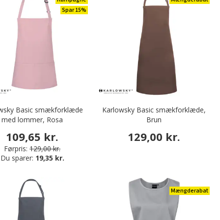
Spar 15%
wsky Basic smækforklæde
Karlowsky Basic smækforklæde,
med lommer, Rosa
Brun
109,65 kr.
129,00 kr.
Førpris:
129,00 kr.
Du sparer:
19,35 kr.
Mængderabat