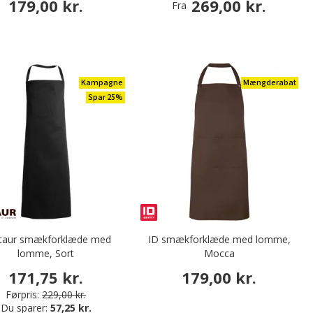
179,00 kr.
269,00 kr.
Fra
Kampagne
Mængderabat
Spar 25%
taur smækforklæde med
ID smækforklæde med lomme,
lomme, Sort
Mocca
171,75 kr.
179,00 kr.
Førpris:
229,00 kr.
Du sparer:
57,25 kr.