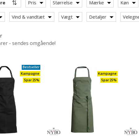
Pris
Størrelse
Mærke
Køn
Vind & vandtæt
Vægt
Detaljer
Velegnet
r
arer - sendes omgående!
Bestseller
Kampagne
Kampagne
Spar 25%
Spar 25%
ry: Smækforklæder
med lommer