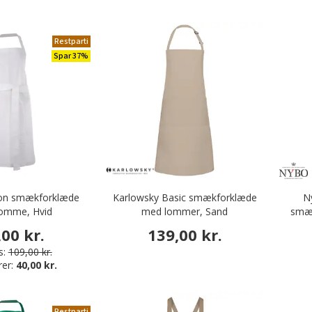
Restparti
Spar 37%
ron smækforklæde
Karlowsky Basic smækforklæde
N
omme, Hvid
med lommer, Sand
smæ
,00 kr.
139,00 kr.
s:
109,00 kr.
rer:
40,00 kr.
Restparti