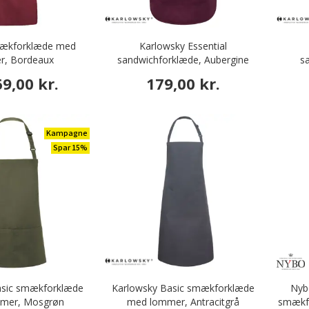
mækforklæde med
Karlowsky Essential
r, Bordeaux
sandwichforklæde, Aubergine
s
9,00 kr.
179,00 kr.
Kampagne
Spar 15%
asic smækforklæde
Karlowsky Basic smækforklæde
Nyb
mer, Mosgrøn
med lommer, Antracitgrå
smækf