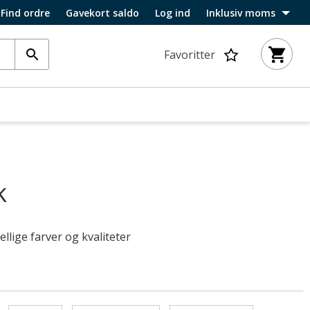
Find ordre
Gavekort saldo
Log ind
Inklusiv moms
Favoritter
k
llige farver og kvaliteter