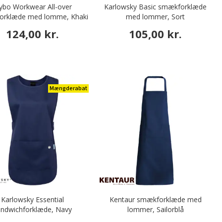
ybo Workwear All-over
Karlowsky Basic smækforklæde
rklæde med lomme, Khaki
med lommer, Sort
124,00 kr.
105,00 kr.
Mængderabat
Karlowsky Essential
Kentaur smækforklæde med
andwichforklæde, Navy
lommer, Sailorblå