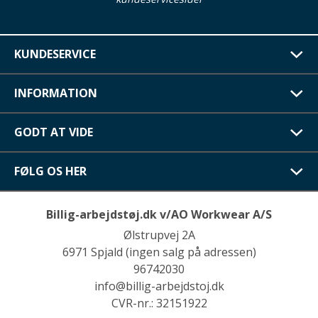
KUNDESERVICE
INFORMATION
GODT AT VIDE
FØLG OS HER
Billig-arbejdstøj.dk v/AO Workwear A/S
Ølstrupvej 2A
6971 Spjald (ingen salg på adressen)
96742030
info@billig-arbejdstoj.dk
CVR-nr.: 32151922