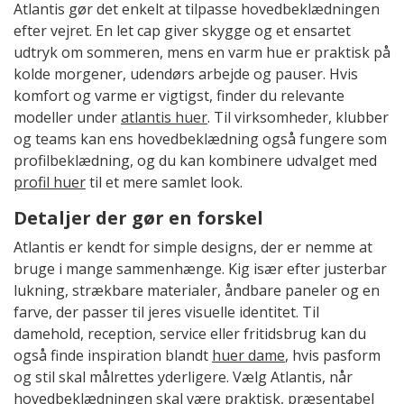
Atlantis gør det enkelt at tilpasse hovedbeklædningen
efter vejret. En let cap giver skygge og et ensartet
udtryk om sommeren, mens en varm hue er praktisk på
kolde morgener, udendørs arbejde og pauser. Hvis
komfort og varme er vigtigst, finder du relevante
modeller under
atlantis huer
. Til virksomheder, klubber
og teams kan ens hovedbeklædning også fungere som
profilbeklædning, og du kan kombinere udvalget med
profil huer
til et mere samlet look.
Detaljer der gør en forskel
Atlantis er kendt for simple designs, der er nemme at
bruge i mange sammenhænge. Kig især efter justerbar
lukning, strækbare materialer, åndbare paneler og en
farve, der passer til jeres visuelle identitet. Til
damehold, reception, service eller fritidsbrug kan du
også finde inspiration blandt
huer dame
, hvis pasform
og stil skal målrettes yderligere. Vælg Atlantis, når
hovedbeklædningen skal være praktisk, præsentabel