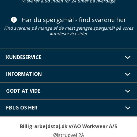
Vi svarer altid inden for 24 timer på hverdage
Har du spørgsmål - find svarene her
Find svarene på mange af de mest gængse spørgsmål på vores
kundeservicesider
KUNDESERVICE
INFORMATION
GODT AT VIDE
FØLG OS HER
Billig-arbejdstøj.dk v/AO Workwear A/S
Ølstrupvej 2A