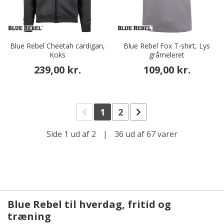
Blue Rebel Cheetah cardigan,
Blue Rebel Fox T-shirt, Lys
Koks
gråmeleret
239,00 kr.
109,00 kr.
1
2
Side 1 ud af 2
|
36 ud af 67 varer
Blue Rebel til hverdag, fritid og
træning