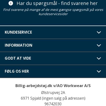
Har du spørgsmål - find svarene her
Find svarene på mange af de mest gængse spørgsmål på vores
kundeservicesider
KUNDESERVICE
INFORMATION
GODT AT VIDE
FØLG OS HER
Billig-arbejdstøj.dk v/AO Workwear A/S
Ølstrupvej 2A
6971 Spjald (ingen salg på adressen)
96742030