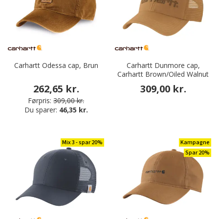
Carhartt Odessa cap, Brun
Carhartt Dunmore cap,
Carhartt Brown/Oiled Walnut
262,65 kr.
309,00 kr.
Førpris:
309,00 kr.
Du sparer:
46,35 kr.
Mix 3 - spar 20%
Kampagne
Spar 20%