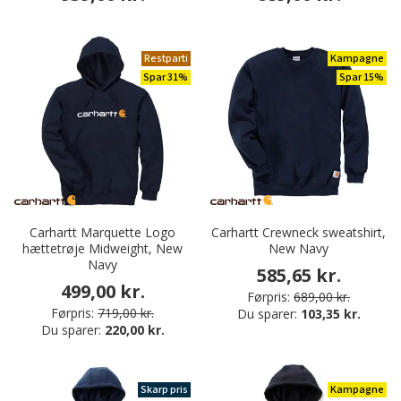
Restparti
Kampagne
Spar 31%
Spar 15%
Carhartt Marquette Logo
Carhartt Crewneck sweatshirt,
hættetrøje Midweight, New
New Navy
Navy
585,65 kr.
499,00 kr.
Førpris:
689,00 kr.
Førpris:
719,00 kr.
Du sparer:
103,35 kr.
Du sparer:
220,00 kr.
Skarp pris
Kampagne