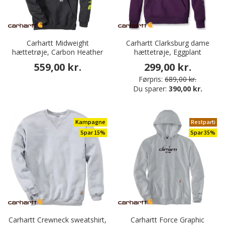
Carhartt Midweight
Carhartt Clarksburg dame
hættetrøje, Carbon Heather
hættetrøje, Eggplant
559,00 kr.
299,00 kr.
Førpris:
689,00 kr.
Du sparer:
390,00 kr.
Kampagne
Restparti
Spar 15%
Spar 35%
Carhartt Crewneck sweatshirt,
Carhartt Force Graphic