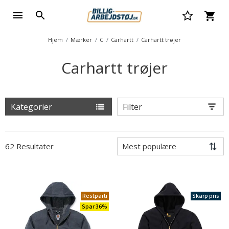
Hjem
Mærker
C
Carhartt
Carhartt trøjer
Carhartt trøjer
Kategorier
Filter
62 Resultater
Restparti
Skarp pris
Spar 36%