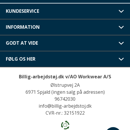
KUNDESERVICE
INFORMATION
GODT AT VIDE
FØLG OS HER
Billig-arbejdstøj.dk v/AO Workwear A/S
Ølstrupvej 2A
6971 Spjald (ingen salg på adressen)
96742030
info@billig-arbejdstoj.dk
CVR-nr.: 32151922