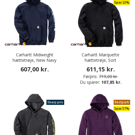
Spar 15%
Carhartt Midweight
Carhartt Marquette
hættetrøje, New Navy
hættetrøje, Sort
607,00 kr.
611,15 kr.
Førpris:
719,00 kr.
Du sparer:
107,85 kr.
Skarp pris
Restparti
Spar 57%