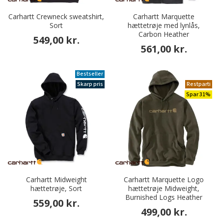
Carhartt Crewneck sweatshirt,
Carhartt Marquette
Sort
hættetrøje med lynlås,
Carbon Heather
549,00 kr.
561,00 kr.
Bestseller
Skarp pris
Restparti
Spar 31%
Carhartt Midweight
Carhartt Marquette Logo
hættetrøje, Sort
hættetrøje Midweight,
Burnished Logs Heather
559,00 kr.
499,00 kr.