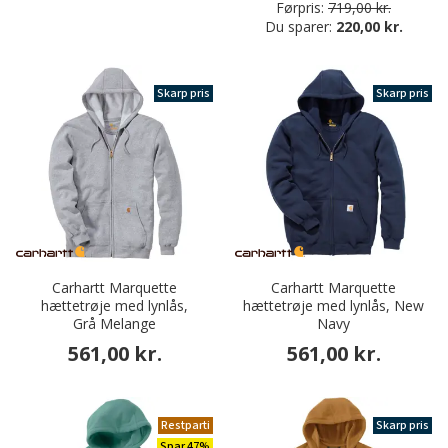
Førpris:
719,00 kr.
Du sparer:
220,00 kr.
Skarp pris
Skarp pris
Carhartt Marquette
Carhartt Marquette
hættetrøje med lynlås,
hættetrøje med lynlås, New
Grå Melange
Navy
561,00 kr.
561,00 kr.
Restparti
Skarp pris
Spar 47%