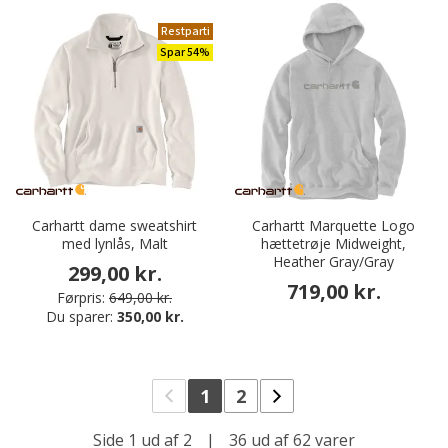
Restparti
Spar 54%
Carhartt dame sweatshirt
Carhartt Marquette Logo
med lynlås, Malt
hættetrøje Midweight,
Heather Gray/Gray
299,00 kr.
719,00 kr.
Førpris:
649,00 kr.
Du sparer:
350,00 kr.
1
2
Side 1 ud af 2
|
36 ud af 62 varer