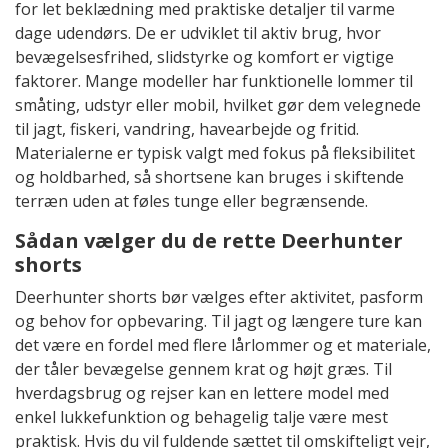
for let beklædning med praktiske detaljer til varme
dage udendørs. De er udviklet til aktiv brug, hvor
bevægelsesfrihed, slidstyrke og komfort er vigtige
faktorer. Mange modeller har funktionelle lommer til
småting, udstyr eller mobil, hvilket gør dem velegnede
til jagt, fiskeri, vandring, havearbejde og fritid.
Materialerne er typisk valgt med fokus på fleksibilitet
og holdbarhed, så shortsene kan bruges i skiftende
terræn uden at føles tunge eller begrænsende.
Sådan vælger du de rette Deerhunter
shorts
Deerhunter shorts bør vælges efter aktivitet, pasform
og behov for opbevaring. Til jagt og længere ture kan
det være en fordel med flere lårlommer og et materiale,
der tåler bevægelse gennem krat og højt græs. Til
hverdagsbrug og rejser kan en lettere model med
enkel lukkefunktion og behagelig talje være mest
praktisk. Hvis du vil fuldende sættet til omskifteligt vejr,