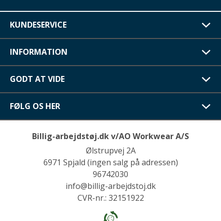
KUNDESERVICE
INFORMATION
GODT AT VIDE
FØLG OS HER
Billig-arbejdstøj.dk v/AO Workwear A/S
Ølstrupvej 2A
6971 Spjald (ingen salg på adressen)
96742030
info@billig-arbejdstoj.dk
CVR-nr.: 32151922