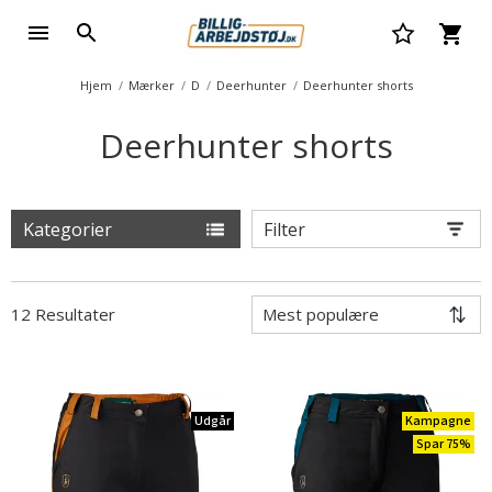
Hjem
Mærker
D
Deerhunter
Deerhunter shorts
Deerhunter shorts
Kategorier
Filter
12 Resultater
Udgår
Kampagne
Spar 75%