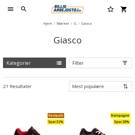
Hjem
Mærker
G
Giasco
Giasco
Kategorier
Filter
27 Resultater
Restparti
Kampagne
Spar 31%
Spar 20%