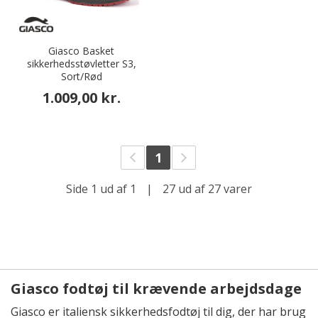
Giasco Basket
sikkerhedsstøvletter S3,
Sort/Rød
1.009,00 kr.
1
Side 1 ud af 1
|
27 ud af 27 varer
Giasco fodtøj til krævende arbejdsdage
Giasco er italiensk sikkerhedsfodtøj til dig, der har brug