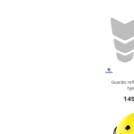
Guardio ref
hje
149