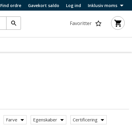
Find ordre
Gavekort saldo
Log ind
Inklusiv moms
Favoritter
Farve
Egenskaber
Certificering