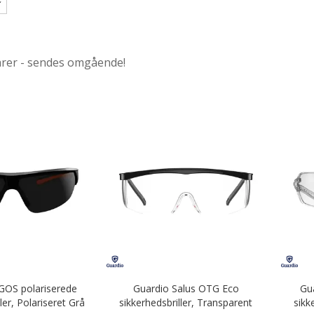
arer - sendes omgående!
GOS polariserede
Guardio Salus OTG Eco
Gua
ler, Polariseret Grå
sikkerhedsbriller, Transparent
sikk