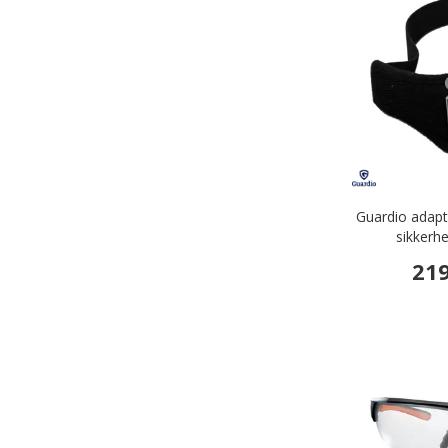
Guardio adapte
sikkerh
219