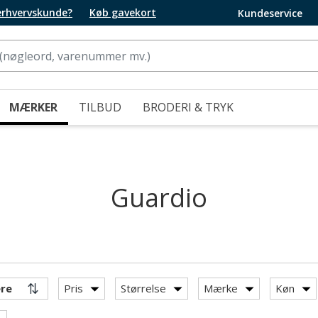
 erhvervskunde?
Køb gavekort
Kundeservice
MÆRKER
TILBUD
BRODERI & TRYK
Guardio
Pris
Størrelse
Mærke
Køn