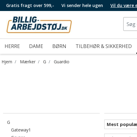
Gratis fragt over 599,-
Vi sender hele ugen
Vil du være
HERRE
DAME
BØRN
TILBEHØR & SIKKERHED
Hjem
Mærker
G
Guardio
Filtrér efter category: G
G
Filtrér efter category: Gateway1
Gateway1