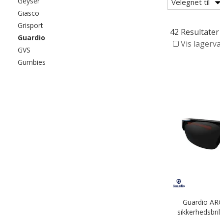
Filtrér efter category: Geyser
Geyser
Velegnet til
Filtrér efter category: Giasco
Giasco
Filtrér efter category: Grisport
Grisport
42 Resultater
valgte I øjeblikket sorteret efter category: Guardio
Guardio
Vis lagerv
Filtrér efter category: GVS
GVS
Filtrér efter category: Gumbies
Gumbies
Guardio AR
sikkerhedsbril