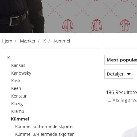
Hjem
Mærker
K
Kümmel
Filtrér efter category: K
K
Filtrér efter category: Kansas
Kansas
Filtrér efter category: Karlowsky
Karlowsky
Detaljer
Filtrér efter category: Kask
Kask
Filtrér efter category: Keen
Keen
186 Resultate
Filtrér efter category: Kentaur
Kentaur
Vis lagerv
Filtrér efter category: Klazig
Klazig
Filtrér efter category: Kramp
Kramp
valgte I øjeblikket sorteret efter category: Kümmel
Kümmel
Filtrér efter category: Kümmel 
Kümmel kortærmede skjorter
Filtrér efter category: Kümmel 
Kümmel 3/4 ærmede skjorter