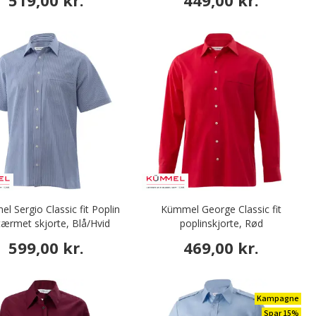
519,00 kr.
449,00 kr.
l Sergio Classic fit Poplin
Kümmel George Classic fit
tærmet skjorte, Blå/Hvid
poplinskjorte, Rød
599,00 kr.
469,00 kr.
Kampagne
Spar 15%