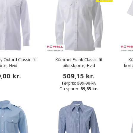
 langærmede skjorter
 Oxford Classic fit
Kümmel Frank Classic fit
Kü
orte, Hvid
pilotskjorte, Hvid
kort
,00 kr.
509,15 kr.
Førpris:
599,00 kr.
Du sparer:
89,85 kr.