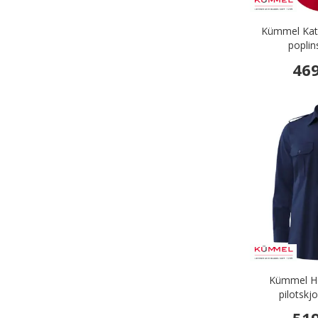
Kümmel Kate
poplin
469
Kümmel How
pilotskj