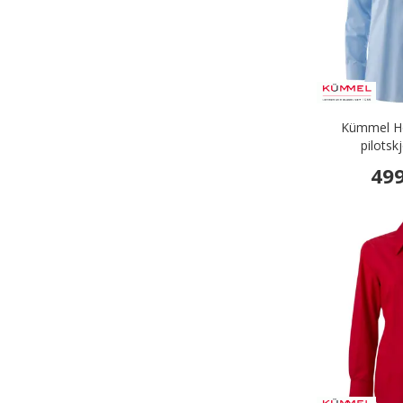
Kümmel How
pilotsk
499