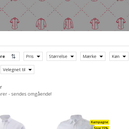
Pris
Størrelse
Mærke
Køn
Velegnet til
r
arer - sendes omgående!
kortærmede skjorter
Kampagne
3/4 ærmede skjorter
Spar 15%