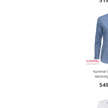
519
Kümmel Lo
dameskjo
549