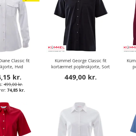
ane Classic fit
Kümmel George Classic fit
Kümm
jorte, Hvid
kortærmet poplinskjorte, Sort
p
,15 kr.
449,00 kr.
s:
499,00 kr.
rer:
74,85 kr.