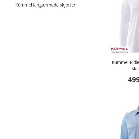
Filtrér efter category: Kümmel
Kümmel langærmede skjorter
Kümmel Ridley
skj
499