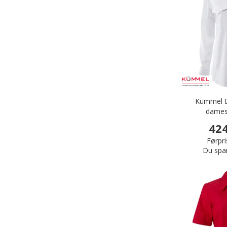
Kümmel Di
damesk
424
Førpri
Du spa