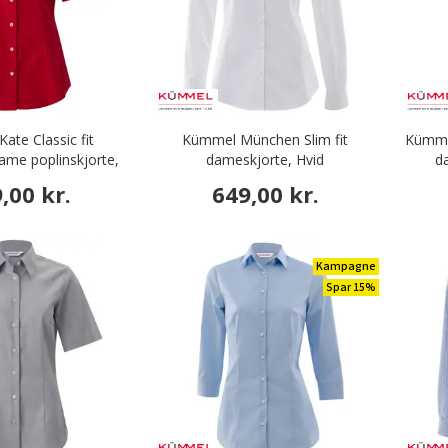
ate Classic fit
Kümmel München Slim fit
Kümmel
me poplinskjorte,
dameskjorte, Hvid
d
Rød
,00 kr.
649,00 kr.
Kampagne
Spar 15%