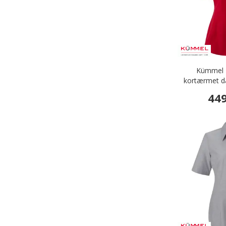
Kümmel K
kortærmet da
449