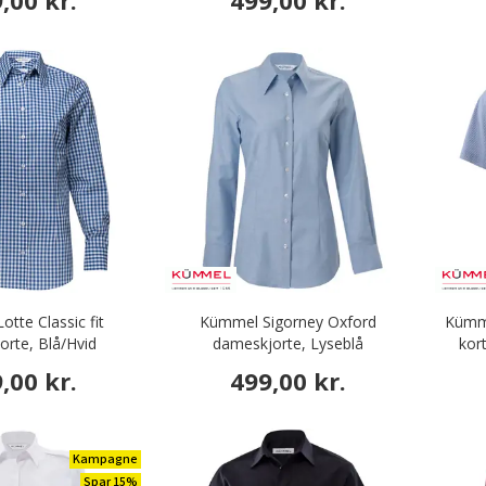
,00 kr.
499,00 kr.
tte Classic fit
Kümmel Sigorney Oxford
Kümme
rte, Blå/Hvid
dameskjorte, Lyseblå
kor
,00 kr.
499,00 kr.
Kampagne
Spar 15%