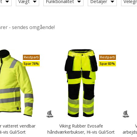
t
Vægt
Funktionalitet
Detaljer
Velegn
iking Rubber Co.
arer - sendes omgående!
Restparti
Restparti
Spar 76%
Spar 83%
r vatteret vendbar
Viking Rubber Evosafe
i-vis Gul/Sort
håndværkerbukser, Hi-vis Gul/Sort
arbejds