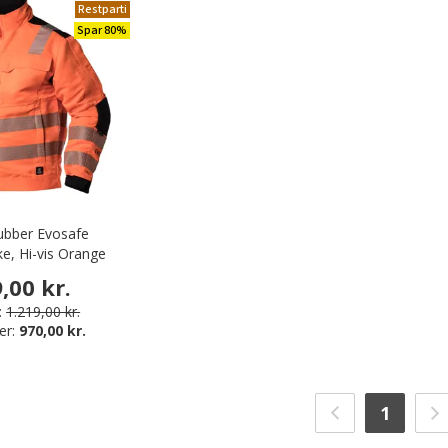
Restparti
Spar 80%
Rubber Evosafe
ke, Hi-vis Orange
,00 kr.
:
1.219,00 kr.
er:
970,00 kr.
1