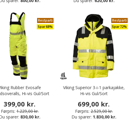
Du sparer:
800,00 kr.
Du sparer:
620,00 kr.
Restparti
Restparti
Spar 68%
Spar 72%
Viking Rubber Evosafe
Viking Superior 3-i-1 parkajakke,
dsoveralls, Hi-vis Gul/Sort
Hi-vis Gul/Sort
399,00 kr.
699,00 kr.
Førpris:
1.229,00 kr.
Førpris:
2.529,00 kr.
Du sparer:
830,00 kr.
Du sparer:
1.830,00 kr.