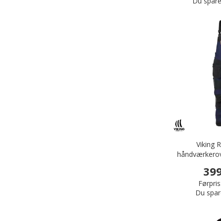
Du spare
Viking 
håndværkerov
399
Førpris
Du spar