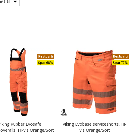
et til
Restparti
Restparti
Spar 68%
Spar 77%
Viking Rubber Evosafe
Viking Evobase serviceshorts, Hi-
overalls, Hi-Vis Orange/Sort
Vis Orange/Sort