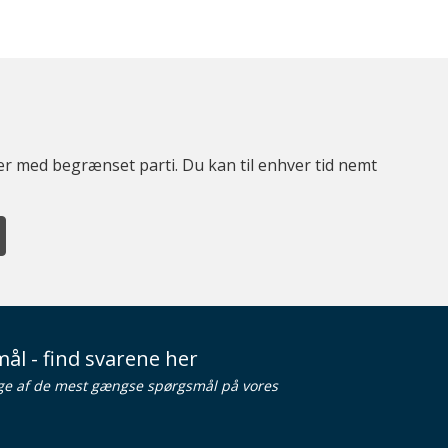
ter med begrænset parti. Du kan til enhver tid nemt
ål - find svarene her
ge af de mest gængse spørgsmål på vores