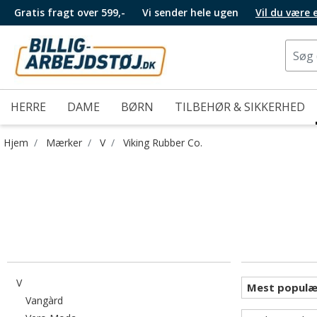
Gratis fragt over 599,-
Vi sender hele ugen
Vil du være
HERRE
DAME
BØRN
TILBEHØR & SIKKERHED
Hjem
Mærker
V
Viking Rubber Co.
Filtrér efter category: V
V
Filtrér efter category: Vangàrd
Vangàrd