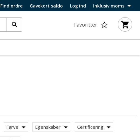
Find ordre
Gavekort saldo
Log ind
Inklusiv moms
Favoritter
Farve
Egenskaber
Certificering