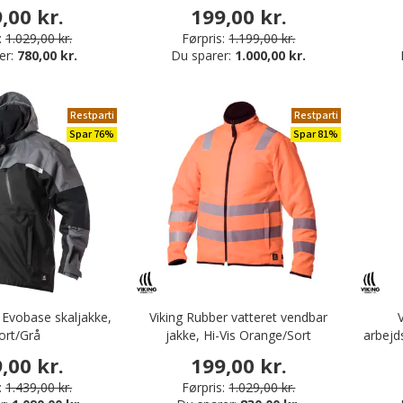
,00 kr.
199,00 kr.
:
1.029,00 kr.
Førpris:
1.199,00 kr.
er:
780,00 kr.
Du sparer:
1.000,00 kr.
Restparti
Restparti
Spar 76%
Spar 81%
 Evobase skaljakke,
Viking Rubber vatteret vendbar
ort/Grå
jakke, Hi-Vis Orange/Sort
arbejd
,00 kr.
199,00 kr.
:
1.439,00 kr.
Førpris:
1.029,00 kr.