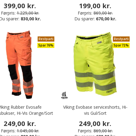
399,00 kr.
199,00 kr.
Førpris:
1.229,00 kr.
Førpris:
869,00 kr.
Du sparer:
830,00 kr.
Du sparer:
670,00 kr.
Restparti
Restparti
Spar 76%
Spar 71%
Viking Rubber Evosafe
Viking Evobase serviceshorts, Hi-
sbukser, Hi-Vis Orange/Sort
vis Gul/Sort
249,00 kr.
249,00 kr.
Førpris:
1.049,00 kr.
Førpris:
869,00 kr.