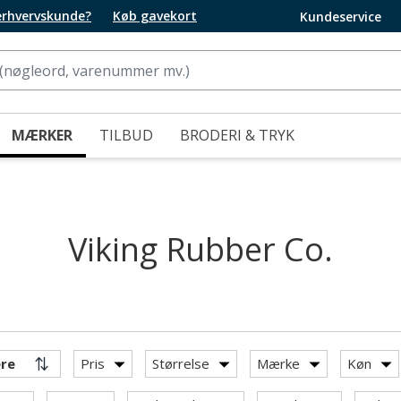
 erhvervskunde?
Køb gavekort
Kundeservice
MÆRKER
TILBUD
BRODERI & TRYK
Viking Rubber Co.
Pris
Størrelse
Mærke
Køn