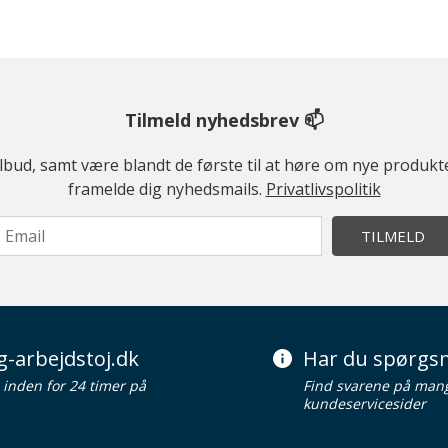
Tilmeld nyhedsbrev 📫
ilbud, samt være blandt de første til at høre om nye produk
framelde dig nyhedsmails.
Privatlivspolitik
TILMELD
g-arbejdstoj.dk
Har du spørgsm
d inden for 24 timer på
Find svarene på man
kundeservicesider