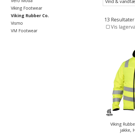
Filtrér efter category: Vero Moda
Vero Moda
Vind & vandtæ
Filtrér efter category: Viking Footwear
Viking Footwear
valgte I øjeblikket sorteret efter category: V
Viking Rubber Co.
13 Resultater
Filtrér efter category: Vismo
Vismo
Vis lagerv
Filtrér efter category: VM Footwear
VM Footwear
Viking Rubbe
jakke, H