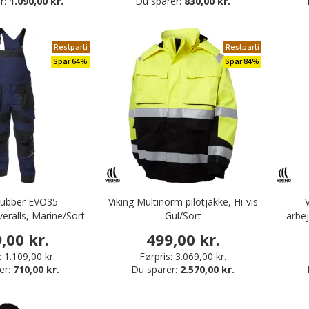
r:
1.090,00 kr.
Du sparer:
830,00 kr.
Restparti
Restparti
Spar 64%
Spar 84%
Rubber EVO35
Viking Multinorm pilotjakke, Hi-vis
eralls, Marine/Sort
Gul/Sort
arbej
,00 kr.
499,00 kr.
:
1.109,00 kr.
Førpris:
3.069,00 kr.
er:
710,00 kr.
Du sparer:
2.570,00 kr.