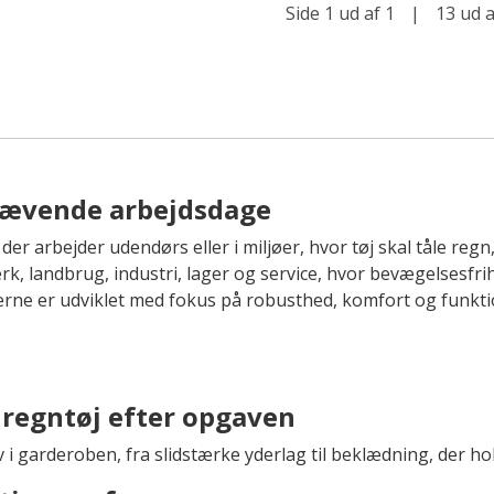
Side 1 ud af 1
|
13 ud a
krævende arbejdsdage
 der arbejder udendørs eller i miljøer, hvor tøj skal tåle reg
rk, landbrug, industri, lager og service, hvor bevægelsesfrih
rne er udviklet med fokus på robusthed, komfort og funkti
 regntøj efter opgaven
i garderoben, fra slidstærke yderlag til beklædning, der ho