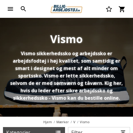
Vismo
Vismo sikkerhedssko og arbejdssko er
arbejdsfodtøj i høj kvalitet, som samtidig er
smart i designet og mest af alt minder om
sportssko. Vismo er lette sikkerhedssko,
selvom de er med sømværn og tåværn. Kig her,
hvis du leder efter sikre arbejdssko og
sikkerhedssko - Vismo kan du bestille online.
Hjem
Mærker
V
Vismo
Kategorier
Filter