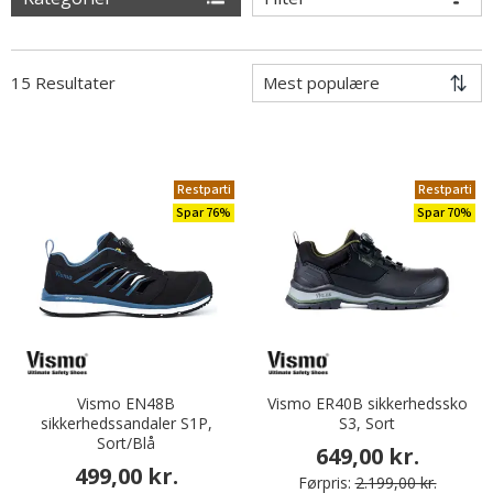
15 Resultater
Restparti
Restparti
Spar 76%
Spar 70%
Vismo EN48B
Vismo ER40B sikkerhedssko
sikkerhedssandaler S1P,
S3, Sort
Sort/Blå
649,00 kr.
499,00 kr.
Førpris:
2.199,00 kr.