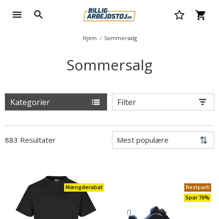
Hjem
Sommersalg
Sommersalg
Kategorier
Filter
883 Resultater
Mængderabat
Restparti
Spar 76%