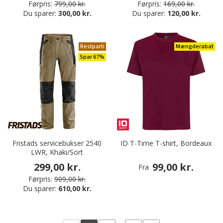
Førpris:
799,00 kr.
Førpris:
169,00 kr.
Du sparer:
300,00 kr.
Du sparer:
120,00 kr.
Restparti
Mængderabat
Spar 67%
Fristads servicebukser 2540
ID T-Time T-shirt, Bordeaux
LWR, Khaki/Sort
299,00 kr.
99,00 kr.
Fra
Førpris:
909,00 kr.
Du sparer:
610,00 kr.