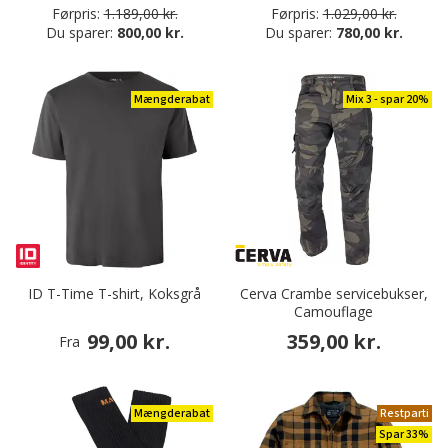
Førpris:
1.189,00 kr.
Førpris:
1.029,00 kr.
Du sparer:
800,00 kr.
Du sparer:
780,00 kr.
Mængderabat
Mix 3 - spar 20%
ID T-Time T-shirt, Koksgrå
Cerva Crambe servicebukser,
Camouflage
99,00 kr.
359,00 kr.
Fra
Mængderabat
Restparti
Spar 33%