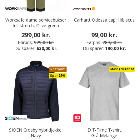
Worksafe dame servicebukser
Carhartt Odessa cap, Hibiscus
full stretch, Olive green
299,00 kr.
99,00 kr.
Førpris:
929,00 kr.
Førpris:
289,00 kr.
Du sparer:
630,00 kr.
Du sparer:
190,00 kr.
Restparti
Mængderabat
Spar 75%
SIOEN Crosby hybridjakke,
ID T-Time T-shirt,
Navy
Grå Melange