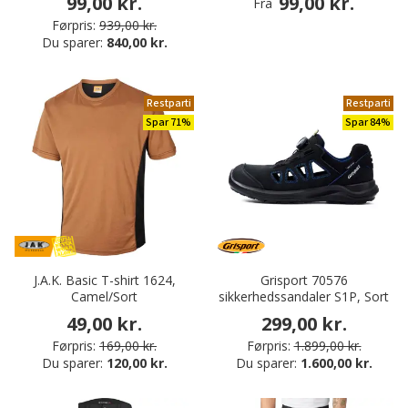
99,00 kr.
99,00 kr.
Fra
Førpris:
939,00 kr.
Du sparer:
840,00 kr.
Restparti
Restparti
Spar 71%
Spar 84%
J.A.K. Basic T-shirt 1624,
Grisport 70576
Camel/Sort
sikkerhedssandaler S1P, Sort
49,00 kr.
299,00 kr.
Førpris:
169,00 kr.
Førpris:
1.899,00 kr.
Du sparer:
120,00 kr.
Du sparer:
1.600,00 kr.