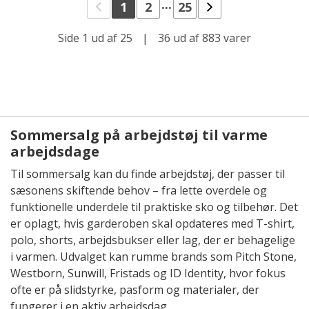
...
1
2
25
Side 1 ud af 25
|
36 ud af 883 varer
Sommersalg på arbejdstøj til varme
arbejdsdage
Til sommersalg kan du finde arbejdstøj, der passer til
sæsonens skiftende behov – fra lette overdele og
funktionelle underdele til praktiske sko og tilbehør. Det
er oplagt, hvis garderoben skal opdateres med T-shirt,
polo, shorts, arbejdsbukser eller lag, der er behagelige
i varmen. Udvalget kan rumme brands som Pitch Stone,
Westborn, Sunwill, Fristads og ID Identity, hvor fokus
ofte er på slidstyrke, pasform og materialer, der
fungerer i en aktiv arbejdsdag.