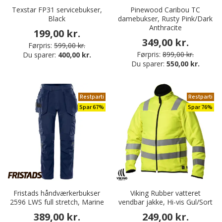
Texstar FP31 servicebukser,
Pinewood Caribou TC
Black
damebukser, Rusty Pink/Dark
Anthracite
199,00 kr.
349,00 kr.
Førpris:
599,00 kr.
Førpris:
899,00 kr.
Du sparer:
400,00 kr.
Du sparer:
550,00 kr.
Restparti
Restparti
Spar 67%
Spar 76%
Fristads håndværkerbukser
Viking Rubber vatteret
2596 LWS full stretch, Marine
vendbar jakke, Hi-vis Gul/Sort
389,00 kr.
249,00 kr.