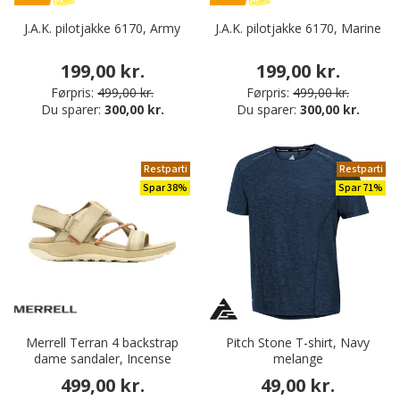
J.A.K. pilotjakke 6170, Army
J.A.K. pilotjakke 6170, Marine
199,00 kr.
199,00 kr.
Førpris:
499,00 kr.
Førpris:
499,00 kr.
Du sparer:
300,00 kr.
Du sparer:
300,00 kr.
Restparti
Restparti
Spar 38%
Spar 71%
Merrell Terran 4 backstrap
Pitch Stone T-shirt, Navy
dame sandaler, Incense
melange
499,00 kr.
49,00 kr.