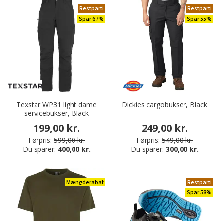
Restparti
Restparti
Spar 67%
Spar 55%
Texstar WP31 light dame
Dickies cargobukser, Black
servicebukser, Black
199,00 kr.
249,00 kr.
Førpris:
599,00 kr.
Førpris:
549,00 kr.
Du sparer:
400,00 kr.
Du sparer:
300,00 kr.
Mængderabat
Restparti
Spar 58%