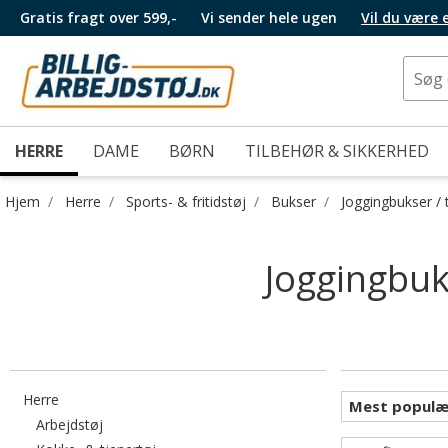
Gratis fragt over 599,-
Vi sender hele ugen
Vil du være
HERRE
DAME
BØRN
TILBEHØR & SIKKERHED
Hjem
Herre
Sports- & fritidstøj
Bukser
Joggingbukser /
Joggingbuks
Filtrér efter category: Herre
Herre
Filtrér efter category: Arbejdstøj
Arbejdstøj