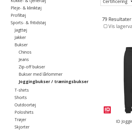
Filtrér efter category: Kokke- & tjenertøj
Kokke- & tjenertøj
Certificering
Filtrér efter category: Pleje- & kliniktøj
Pleje- & kliniktøj
Filtrér efter category: Profiltøj
Profiltøj
79 Resultater
Filtrér efter category: Sports- & fritidstøj
Sports- & fritidstøj
Vis lagerv
Filtrér efter category: Jagttøj
Jagttøj
Filtrér efter category: Jakker
Jakker
Filtrér efter category: Bukser
Bukser
Filtrér efter category: Chinos
Chinos
Filtrér efter category: Jeans
Jeans
Filtrér efter category: Zip-off bukser
Zip-off bukser
Filtrér efter category: Bukser med l
Bukser med lårlommer
valgte I øjeblikket sor
Joggingbukser / træningsbukser
Filtrér efter category: T-shirts
T-shirts
Filtrér efter category: Shorts
Shorts
Filtrér efter category: Outdoortøj
Outdoortøj
Filtrér efter category: Poloshirts
Poloshirts
Filtrér efter category: Trøjer
Trøjer
ID Joggi
Filtrér efter category: Skjorter
Skjorter