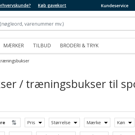
 erhvervskunde?
Køb gavekort
Kundeservice
MÆRKER
TILBUD
BRODERI & TRYK
 træningsbukser
er / træningsbukser til spo
Pris
Størrelse
Mærke
Køn