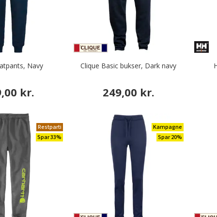
tpants, Navy
Clique Basic bukser, Dark navy
H
,00 kr.
249,00 kr.
Restparti
Kampagne
Spar 33%
Spar 20%