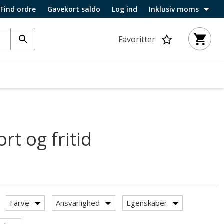
Find ordre
Gavekort saldo
Log ind
Inklusiv moms
Favoritter
rt og fritid
Farve
Ansvarlighed
Egenskaber