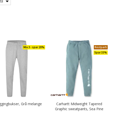
il
Mix 3 - spar 20%
Restparti
Spar 33%
ggingbukser, Grå melange
Carhartt Midweight Tapered
Graphic sweatpants, Sea Pine