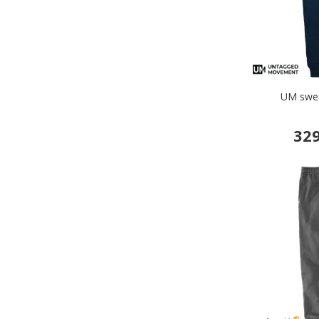
UM swea
329