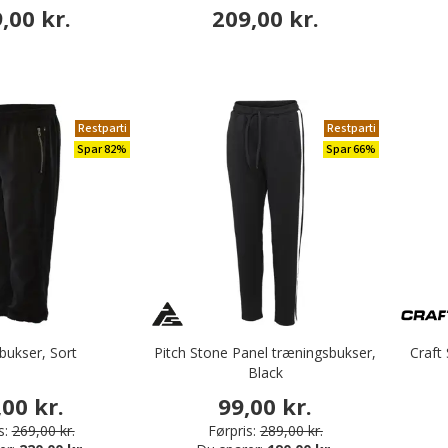
,00 kr.
209,00 kr.
Restparti
Restparti
Spar 82%
Spar 66%
 bukser, Sort
Pitch Stone Panel træningsbukser,
Craft
Black
,00 kr.
99,00 kr.
s:
269,00 kr.
Førpris:
289,00 kr.