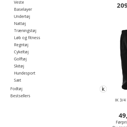
Filtrér efter category: Veste
Veste
209
Filtrér efter category: Baselayer
Baselayer
Filtrér efter category: Undertøj
Undertøj
Filtrér efter category: Nattøj
Nattøj
Filtrér efter category: Træningstøj
Træningstøj
Filtrér efter category: Løb og fitness
Løb og fitness
Filtrér efter category: Regntøj
Regntøj
Filtrér efter category: Cykeltøj
Cykeltøj
Filtrér efter category: Golftøj
Golftøj
Filtrér efter category: Skitøj
Skitøj
Filtrér efter category: Hundesport
Hundesport
Filtrér efter category: Sæt
Sæt
Filtrér efter category: Fodtøj
Fodtøj
Filtrér efter category: Bestsellers
Bestsellers
IK 3/4
49
Førpri