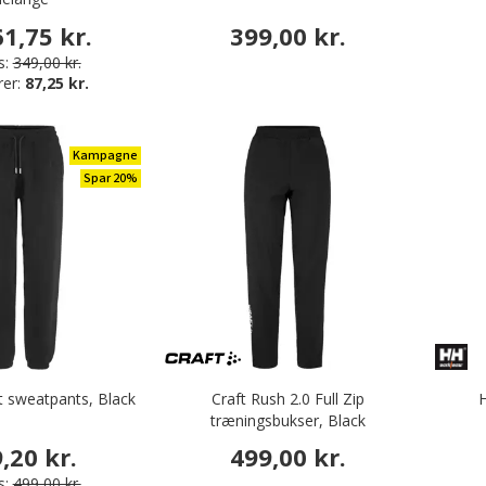
1,75 kr.
399,00 kr.
s:
349,00 kr.
rer:
87,25 kr.
Kampagne
Spar 20%
t sweatpants, Black
Craft Rush 2.0 Full Zip
H
træningsbukser, Black
,20 kr.
499,00 kr.
s:
499,00 kr.