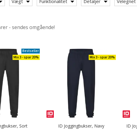
Vægt
Funktionalitet
Detaljer
Velegnet t
arer - sendes omgående!
Bestseller
Mix 3 - spar 20%
Mix 3 - spar 20%
årlommer
teret efter category: Joggingbukser / træningsbukser
ngbukser, Sort
ID Joggingbukser, Navy
ID Jo