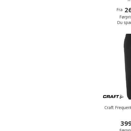
26
Fra
Førpri
Du spa
Craft Frequen
399
Førpri