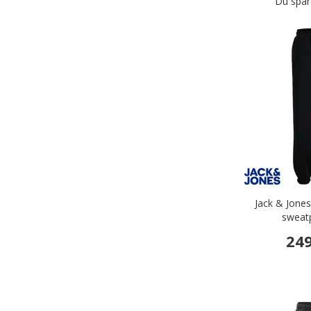
Du spar
Jack & Jon
sweatp
249