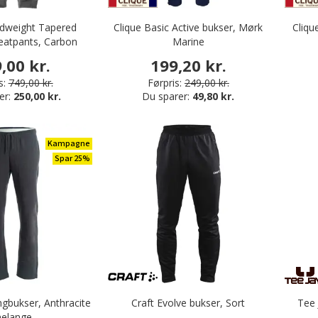
idweight Tapered
Clique Basic Active bukser, Mørk
Cliqu
eatpants, Carbon
Marine
eather
,00 kr.
199,20 kr.
s:
749,00 kr.
Førpris:
249,00 kr.
er:
250,00 kr.
Du sparer:
49,80 kr.
Kampagne
Spar 25%
ngbukser, Anthracite
Craft Evolve bukser, Sort
Tee 
elange