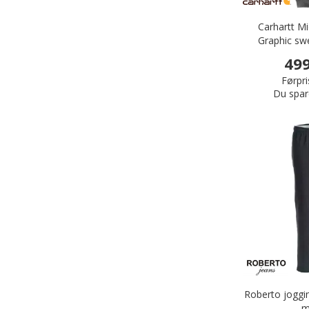
Carhartt M
Graphic sw
H
499
Førpri
Du spar
Roberto joggi
m