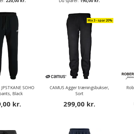
er:
220,00 kr.
Du sparer:
190,00 kr.
Mix 3 - spar 20%
es JPSTKANE SOHO
CAMUS Agger træningsbukser,
Rob
ants, Black
Sort
,00 kr.
299,00 kr.