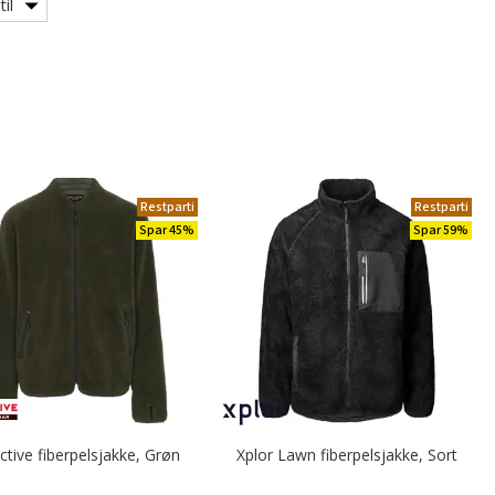
il
Restparti
Restparti
Spar 45%
Spar 59%
ctive fiberpelsjakke, Grøn
Xplor Lawn fiberpelsjakke, Sort