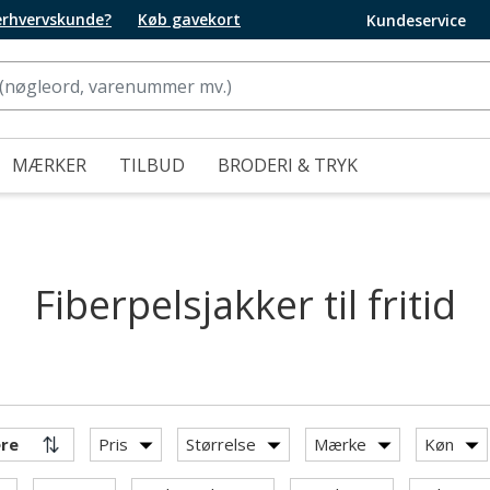
 erhvervskunde?
Køb gavekort
Kundeservice
MÆRKER
TILBUD
BRODERI & TRYK
Fiberpelsjakker til fritid
Pris
Størrelse
Mærke
Køn