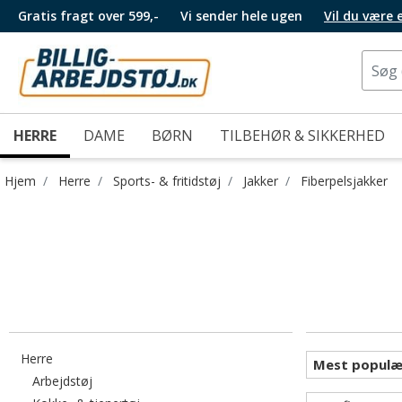
Gratis fragt over 599,-
Vi sender hele ugen
Vil du være
HERRE
DAME
BØRN
TILBEHØR & SIKKERHED
Hjem
Herre
Sports- & fritidstøj
Jakker
Fiberpelsjakker
Filtrér efter category: Herre
Herre
Filtrér efter category: Arbejdstøj
Arbejdstøj