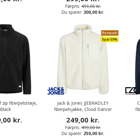
Førpris:
499,00 kr.
Du sparer:
200,00 kr.
Restparti
Spar 50%
f zip fiberpelstrøje,
Jack & Jones JJEBRADLEY
C
Black
fiberpelsjakke, Cloud Dancer
fi
,00 kr.
249,00 kr.
Førpris:
499,00 kr.
Du sparer:
250,00 kr.