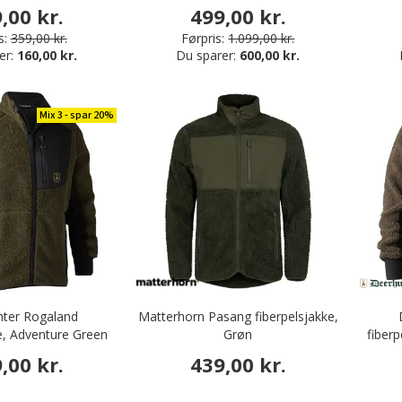
,00 kr.
499,00 kr.
s:
359,00 kr.
Førpris:
1.099,00 kr.
er:
160,00 kr.
Du sparer:
600,00 kr.
Mix 3 - spar 20%
ter Rogaland
Matterhorn Pasang fiberpelsjakke,
ke, Adventure Green
Grøn
fiber
,00 kr.
439,00 kr.