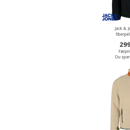
Jack & 
fiberpe
299
Førpri
Du spar