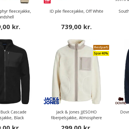
phyr fleecejakke,
ID pile fleecejakke, Off White
South
andshell
,00 kr.
739,00 kr.
Restparti
Spar 40%
 Buck Cascade
Jack & Jones JJESOHO
Dovr
lsjakke, Black
fiberpelsjakke, Atmosphere
,00 kr.
299,00 kr.