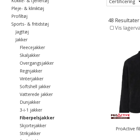
Filtrér efter category: Kokke- & tjenertøj
Kokke- & tjenertøj
Certificering
Filtrér efter category: Pleje- & kliniktøj
Pleje- & kliniktøj
Filtrér efter category: Profiltøj
Profiltøj
48 Resultater
Filtrér efter category: Sports- & fritidstøj
Sports- & fritidstøj
Vis lagerv
Filtrér efter category: Jagttøj
Jagttøj
Filtrér efter category: Jakker
Jakker
Filtrér efter category: Fleecejakker
Fleecejakker
Filtrér efter category: Skaljakker
Skaljakker
Filtrér efter category: Overgangsjakker
Overgangsjakker
Filtrér efter category: Regnjakker
Regnjakker
Filtrér efter category: Vinterjakker
Vinterjakker
Filtrér efter category: Softshell jakker
Softshell jakker
Filtrér efter category: Vatterede jakker
Vatterede jakker
Filtrér efter category: Dunjakker
Dunjakker
Filtrér efter category: 3-i-1 jakker
3-i-1 jakker
valgte I øjeblikket sorteret efter category:
Fiberpelsjakker
Filtrér efter category: Skjortejakker
Skjortejakker
ProActive fi
Filtrér efter category: Strikjakker
Strikjakker