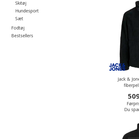
Filtrér efter category: Skitøj
Skitøj
Filtrér efter category: Hundesport
Hundesport
Filtrér efter category: Sæt
Sæt
Filtrér efter category: Fodtøj
Fodtøj
Filtrér efter category: Bestsellers
Bestsellers
Jack & Jon
fiberpe
509
Førpri
Du spa