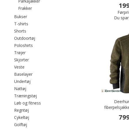
Filtrér efter category: Parkajakker
Parkajakker
199
Filtrér efter category: Frakker
Frakker
Førpri
Filtrér efter category: Bukser
Bukser
Du spar
Filtrér efter category: T-shirts
T-shirts
Filtrér efter category: Shorts
Shorts
Filtrér efter category: Outdoortøj
Outdoortøj
Filtrér efter category: Poloshirts
Poloshirts
Filtrér efter category: Trøjer
Trøjer
Filtrér efter category: Skjorter
Skjorter
Filtrér efter category: Veste
Veste
Filtrér efter category: Baselayer
Baselayer
Filtrér efter category: Undertøj
Undertøj
Filtrér efter category: Nattøj
Nattøj
Filtrér efter category: Træningstøj
Træningstøj
Deerhun
Filtrér efter category: Løb og fitness
Løb og fitness
fiberpelsjak
Filtrér efter category: Regntøj
Regntøj
799
Filtrér efter category: Cykeltøj
Cykeltøj
Filtrér efter category: Golftøj
Golftøj