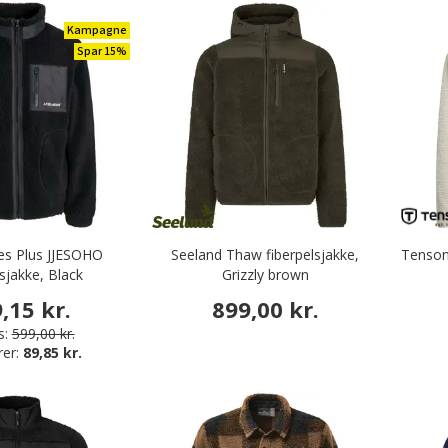
Kampagne
Spar 15%
es Plus JJESOHO
Seeland Thaw fiberpelsjakke,
Tenson 
lsjakke, Black
Grizzly brown
,15 kr.
899,00 kr.
s:
599,00 kr.
rer:
89,85 kr.