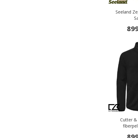
Seeland Ze
S
899
Cutter &
fiberpe
899