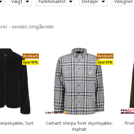
Vægt
Funktionalitet
Detaljer
Velegnet t
arer - sendes omgående!
Restparti
Restparti
Spar 45%
Spar 55%
 Fiberpelsjakker
berpelsjakke, Sort
Carhartt sherpa foret skjortejakke,
ProA
Asphalt