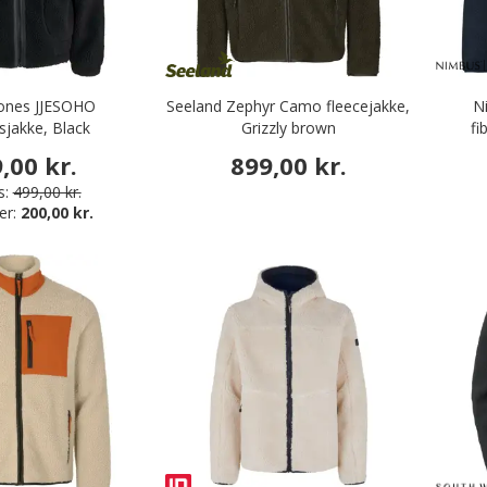
Jones JJESOHO
Seeland Zephyr Camo fleecejakke,
N
lsjakke, Black
Grizzly brown
fi
,00 kr.
899,00 kr.
s:
499,00 kr.
er:
200,00 kr.