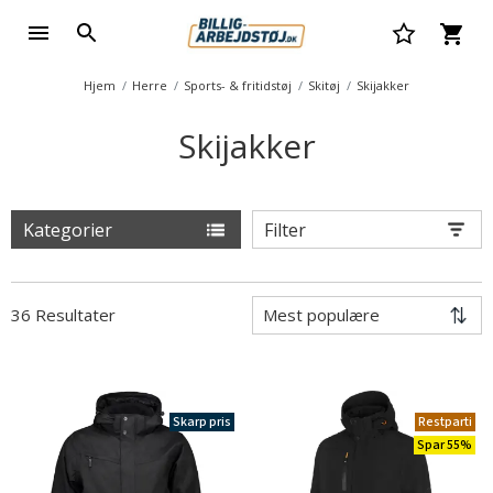
Hjem
Herre
Sports- & fritidstøj
Skitøj
Skijakker
Skijakker
Kategorier
Filter
36 Resultater
Skarp pris
Restparti
Spar 55%