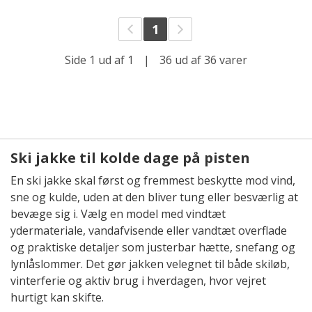
1
Side 1 ud af 1
|
36 ud af 36 varer
Ski jakke til kolde dage på pisten
En ski jakke skal først og fremmest beskytte mod vind,
sne og kulde, uden at den bliver tung eller besværlig at
bevæge sig i. Vælg en model med vindtæt
ydermateriale, vandafvisende eller vandtæt overflade
og praktiske detaljer som justerbar hætte, snefang og
lynlåslommer. Det gør jakken velegnet til både skiløb,
vinterferie og aktiv brug i hverdagen, hvor vejret
hurtigt kan skifte.