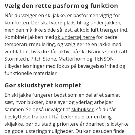
Vælg den rette pasform og funktion
Når du vælger en ski jakke, er pasformen vigtig for
komforten. Der skal være plads til lag under jakken,
men den må ikke sidde så løst, at kold luft trænger ind.
Kombinér jakken med
skiundertøj herre
for bedre
temperaturregulering, og vælg gerne en jakke med
ventilation, hvis du står aktivt på ski. Brands som Craft,
Stormtech, Pitch Stone, Matterhorn og TENSON
tilbyder løsninger med fokus på bevægelsesfrihed og
funktionelle materialer.
Gør skiudstyret komplet
En ski jakke fungerer bedst som en del af et samlet
sæt, hvor bukser, baselayer og yderlag arbejder
sammen. Se også udvalget af
skibukser
, så du får
beskyttelse fra top til tå. Leder du efter en billig
skijakke, bør du stadig prioritere åndbarhed, slidstyrke
og gode justeringsmuligheder. Du kan desuden finde