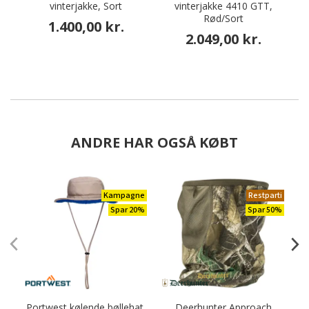
vinterjakke, Sort
vinterjakke 4410 GTT,
Rød/Sort
1.400,00 kr.
2.049,00 kr.
ANDRE HAR OGSÅ KØBT
Kampagne
Restparti
Spar 20%
Spar 50%
Portwest kølende bøllehat,
Deerhunter Approach
H