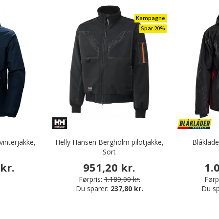
Kampagne
Spar 20%
vinterjakke,
Helly Hansen Bergholm pilotjakke,
Blåkläde
Sort
kr.
951,20 kr.
1.
Førpris:
1.189,00 kr.
Førpr
Du sparer:
237,80 kr.
Du sp