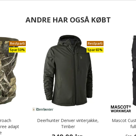
ANDRE HAR OGSÅ KØBT
Restparti
Restparti
Spar 50%
Spar 65%
proach
Deerhunter Denver vinterjakke,
Mascot Cus
tree adapt
Timber
ful
e