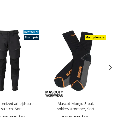
Bestseller
Skarp pris
Mængderabat
tomized arbejdsbukser
Mascot Mongu 3-pak
l stretch, Sort
sokker/strømper, Sort