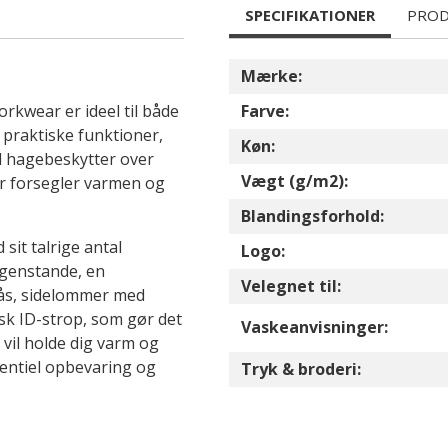
SPECIFIKATIONER
PROD
Mærke:
rkwear er ideel til både
Farve:
 praktiske funktioner,
Køn:
d hagebeskytter over
Vægt (g/m2):
r forsegler varmen og
Blandingsforhold:
sit talrige antal
Logo:
 genstande, en
Velegnet til:
ås, sidelommer med
k ID-strop, som gør det
Vaskeanvisninger:
e vil holde dig varm og
sentiel opbevaring og
Tryk & broderi: