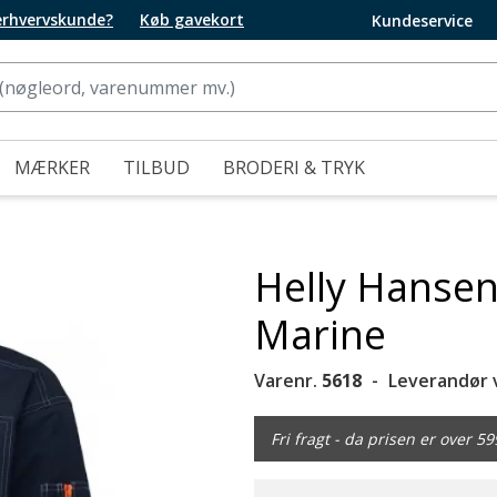
 erhvervskunde?
Køb gavekort
Kundeservice
MÆRKER
TILBUD
BRODERI & TRYK
Helly Hansen
Marine
Varenr.
5618
Leverandør 
Fri fragt - da prisen er over 59