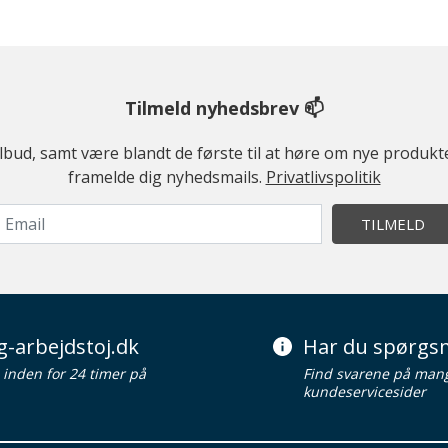
Tilmeld nyhedsbrev 📫
ilbud, samt være blandt de første til at høre om nye produk
framelde dig nyhedsmails.
Privatlivspolitik
TILMELD
g-arbejdstoj.dk
Har du spørgsm
d inden for 24 timer på
Find svarene på man
kundeservicesider