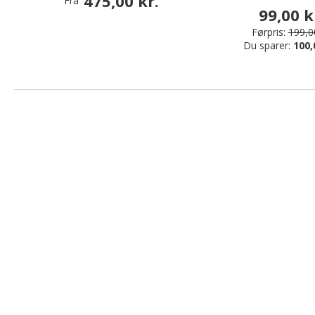
475,00 kr.
Fra
99,00 k
Førpris:
199,00
Du sparer:
100,