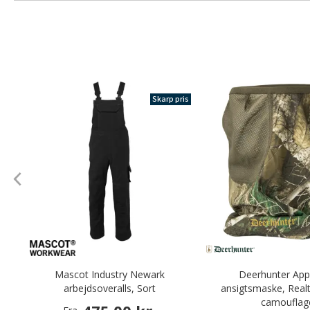
Skarp pris
Mascot Industry Newark
Deerhunter Ap
arbejdsoveralls, Sort
ansigtsmaske, Real
camouflag