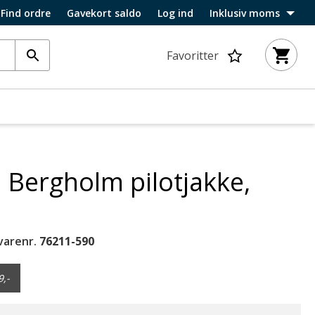
Find ordre
Gavekort saldo
Log ind
Inklusiv moms
Favoritter
 Bergholm pilotjakke,
varenr.
76211-590
9,-