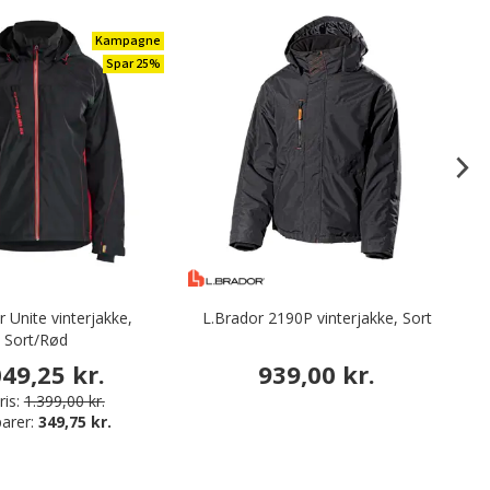
Kampagne
Spar 25%
r Unite vinterjakke,
L.Brador 2190P vinterjakke, Sort
Sort/Rød
049,25 kr.
939,00 kr.
is:
1.399,00 kr.
arer:
349,75 kr.