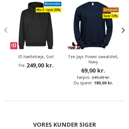
Bestseller
Mix 3 - spar 20%
Restparti
Spar 72%
ID hættetrøje, Sort
Tee Jays Power sweatshirt,
Navy
249,00 kr.
Fra
69,00 kr.
Førpris:
249,00 kr.
Du sparer:
180,00 kr.
VORES KUNDER SIGER