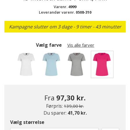
Varenr.
4999
Leverandør varenr.
0508-310
Kampagne slutter om 3 dage - 9 timer - 43 minutter
Vælg farve
Vis alle farver
valgte
Fra
97,30 kr.
Pris nedsat fra
til
Førpris:
139,00 kr.
Du sparer:
41,70 kr.
Vælg størrelse