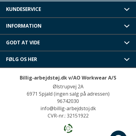
KUNDESERVICE
INFORMATION
GODT AT VIDE
FØLG OS HER
Billig-arbejdstøj.dk v/AO Workwear A/S
Ølstrupvej 2A
6971 Spjald (ingen salg på adressen)
96742030
info@billig-arbejdstoj.dk
CVR-nr.: 32151922