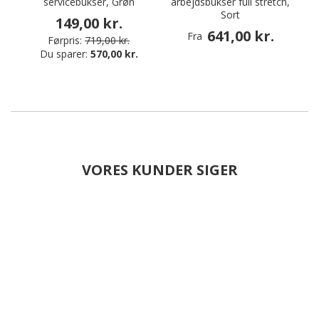
servicebukser, Grøn
arbejdsbukser full stretch,
Sort
149,00 kr.
641,00 kr.
Fra
Førpris:
719,00 kr.
Du sparer:
570,00 kr.
VORES KUNDER SIGER