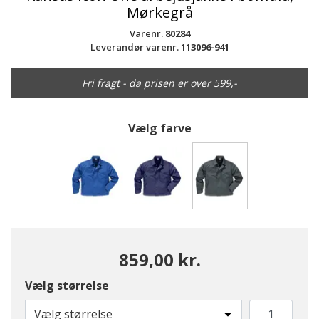
Mørkegrå
Varenr.
80284
Leverandør varenr.
113096-941
Fri fragt - da prisen er over 599,-
Vælg farve
valgte
859,00 kr.
Vælg størrelse
Vælg størrelse