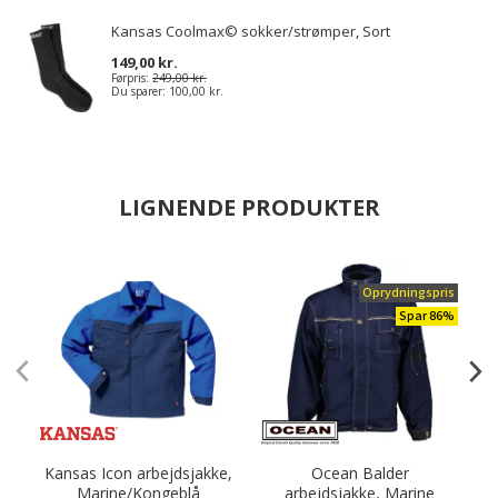
Kansas Coolmax© sokker/strømper, Sort
149,00 kr.
Førpris:
249,00 kr.
Du sparer:
100,00 kr.
LIGNENDE PRODUKTER
Oprydningspris
Spar 86%
Kansas Icon arbejdsjakke,
Ocean Balder
Marine/Kongeblå
arbejdsjakke, Marine