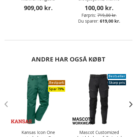
909,00 kr.
100,00 kr.
Førpris:
719,00 kr.
Du sparer:
619,00 kr.
ANDRE HAR OGSÅ KØBT
Bestseller
Restparti
Skarp pris
Spar 79%
Kansas Icon One
Mascot Customized