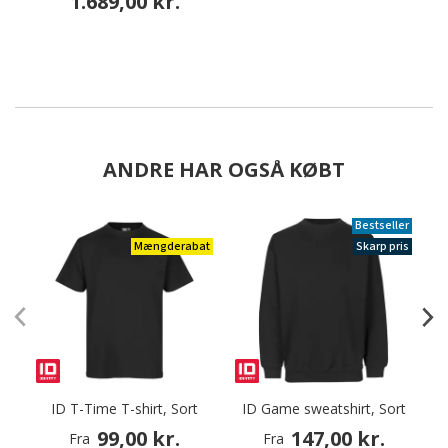
1.689,00 kr.
ANDRE HAR OGSÅ KØBT
Bestseller
Mængderabat
Skarp pris
ID T-Time T-shirt, Sort
ID Game sweatshirt, Sort
J
99,00 kr.
147,00 kr.
Fra
Fra