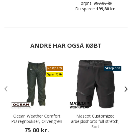
Førpris:
999,00 kr.
Du sparer:
199,80 kr.
ANDRE HAR OGSÅ KØBT
Restparti
Skarp pris
Spar 75%
Ocean Weather Comfort
Mascot Customized
PU regnbukser, Olivengrøn
arbejdsshorts full stretch,
Sort
75,00 kr.