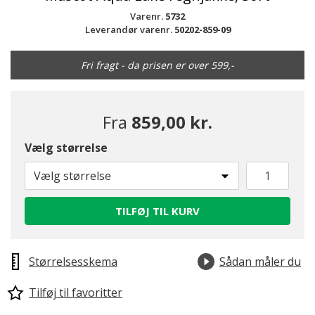
Varenr.
5732
Leverandør varenr.
50202-859-09
Fri fragt - da prisen er over 599,-
Fra
859,00 kr.
Vælg størrelse
Vælg størrelse
TILFØJ TIL KURV
Størrelsesskema
Sådan måler du
Tilføj til favoritter