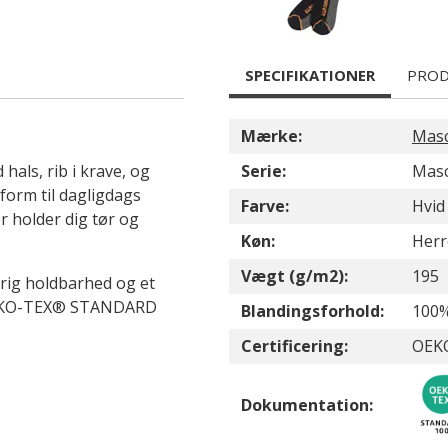
SPECIFIKATIONER
PROD
Mærke:
Mas
als, rib i krave, og
Serie:
Masc
orm til dagligdags
Farve:
Hvid
 holder dig tør og
Køn:
Herr
Vægt (g/m2):
195
varig holdbarhed og et
l OEKO-TEX® STANDARD
Blandingsforhold:
100
Certificering:
OEK
Dokumentation: