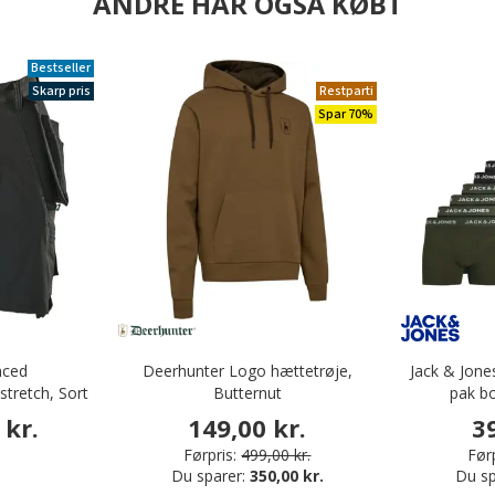
ANDRE HAR OGSÅ KØBT
Bestseller
Skarp pris
Restparti
Spar 70%
nced
Deerhunter Logo hættetrøje,
Jack & Jon
stretch, Sort
Butternut
pak bo
 kr.
149,00 kr.
3
Førpris:
499,00 kr.
Førp
Du sparer:
350,00 kr.
Du sp