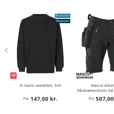
Bestseller
Skarp pris
ID Game sweatshirt, Sort
Mascot Adva
håndværkershorts full 
147,00 kr.
507,00
Fra
Fra