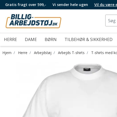
Gratis fragt over 599,-
Vi sender hele ugen
Vil du være
HERRE
DAME
BØRN
TILBEHØR & SIKKERHED
Hjem
Herre
Arbejdstøj
Arbejds T-shirts
T-shirts med k