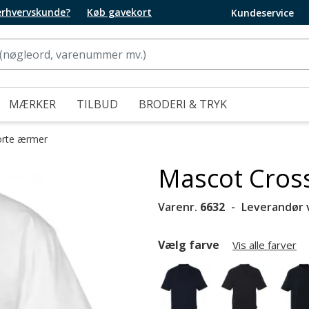
 erhvervskunde?
Køb gavekort
Kundeservice
MÆRKER
TILBUD
BRODERI & TRYK
orte ærmer
Mascot Cross
Varenr.
6632
Leverandør 
Vælg farve
Vis alle farver