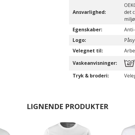
OEKO
Ansvarlighed:
det 
milj
Egenskaber:
Anti
Logo:
Påsy
Velegnet til:
Arbe
Vaskeanvisninger:
Tryk & broderi:
Vele
LIGNENDE PRODUKTER