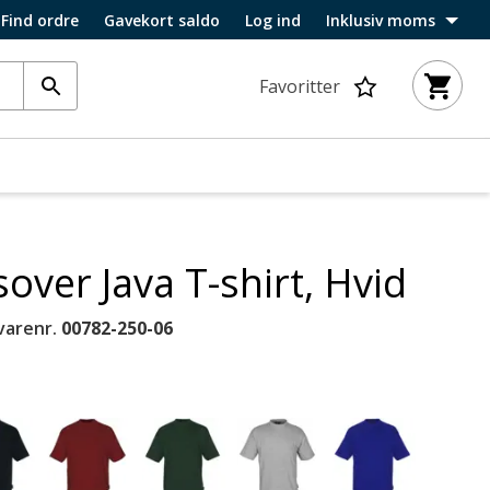
Find ordre
Gavekort saldo
Log ind
Inklusiv moms
Favoritter
over Java T-shirt, Hvid
varenr.
00782-250-06