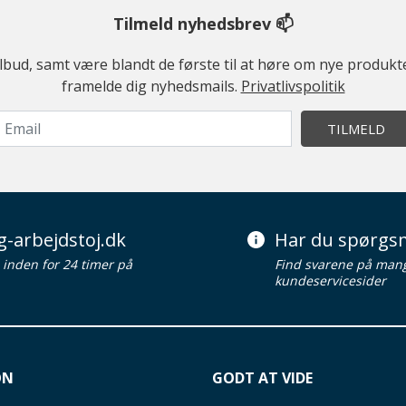
Tilmeld nyhedsbrev 📫
ilbud, samt være blandt de første til at høre om nye produk
framelde dig nyhedsmails.
Privatlivspolitik
TILMELD
g-arbejdstoj.dk
Har du spørgsm
d inden for 24 timer på
Find svarene på man
kundeservicesider
ON
GODT AT VIDE