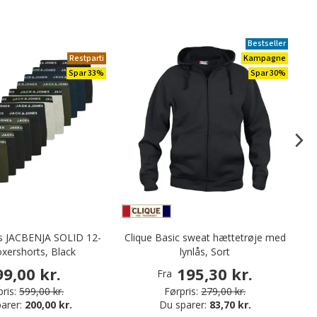
Bestseller
Restparti
Kampagne
Spar 33%
Spar 30%
es JACBENJA SOLID 12-
Clique Basic sweat hættetrøje med
M
xershorts, Black
lynlås, Sort
99,00 kr.
195,30 kr.
Fra
ris:
599,00 kr.
Førpris:
279,00 kr.
arer:
200,00 kr.
Du sparer:
83,70 kr.