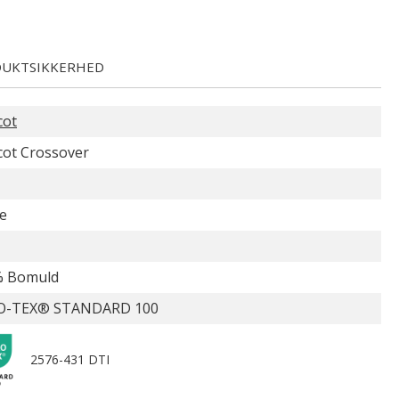
UKTSIKKERHED
cot
ot Crossover
e
% Bomuld
O-TEX® STANDARD 100
2576-431 DTI