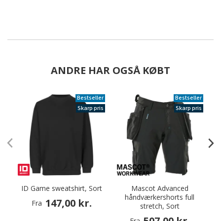
ANDRE HAR OGSÅ KØBT
Bestseller
Bestseller
Skarp pris
Skarp pris
ID Game sweatshirt, Sort
Mascot Advanced
håndværkershorts full
147,00 kr.
Fra
stretch, Sort
507,00 kr.
Fra