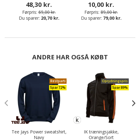
48,30 kr.
10,00 kr.
Førpris:
69,00 kr.
Førpris:
89,00 kr.
Du sparer:
20,70 kr.
Du sparer:
79,00 kr.
ANDRE HAR OGSÅ KØBT
Restparti
Oprydningspris
Spar 72%
Spar 89%
Tee Jays Power sweatshirt,
IK træningsjakke,
T
Navy
Orange/Sort