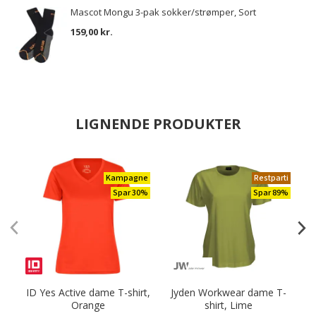
Mascot Mongu 3-pak sokker/strømper, Sort
159,00 kr.
LIGNENDE PRODUKTER
Kampagne
Restparti
Spar 30%
Spar 89%
ID Yes Active dame T-shirt,
Jyden Workwear dame T-
C
Orange
shirt, Lime