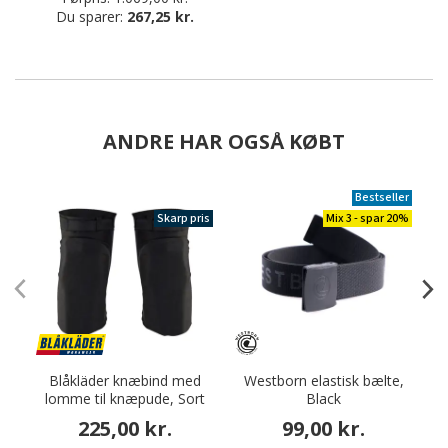
Du sparer:
267,25 kr.
ANDRE HAR OGSÅ KØBT
Bestseller
Skarp pris
Mix 3 - spar 20%
Blåkläder knæbind med
Westborn elastisk bælte,
lomme til knæpude, Sort
Black
225,00 kr.
99,00 kr.