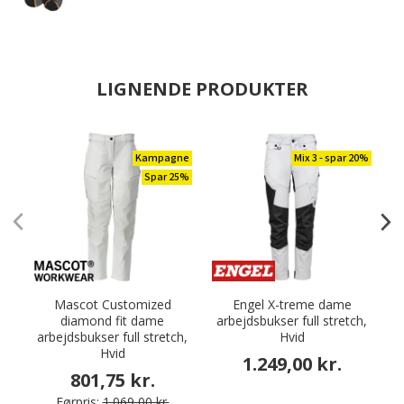
LIGNENDE PRODUKTER
Kampagne
Mix 3 - spar 20%
Spar 25%
Mascot Customized
Engel X-treme dame
diamond fit dame
arbejdsbukser full stretch,
arbejdsbukser full stretch,
Hvid
Hvid
1.249,00 kr.
801,75 kr.
Førpris:
1.069,00 kr.