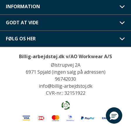
INFORMATION
GODT AT VIDE
FØLG OS HER
Billig-arbejdstøj.dk v/AO Workwear A/S
Ølstrupvej 2A
6971 Spjald (ingen salg på adressen)
96742030
info@billig-arbejdstoj.dk
CVR-nr.: 32151922