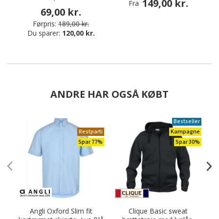
149,00 kr.
Fra
69,00 kr.
Førpris:
189,00 kr.
Du sparer:
120,00 kr.
ANDRE HAR OGSÅ KØBT
Bestseller
Restparti
Kampagne
Spar 77%
Spar 30%
Angli Oxford Slim fit
Clique Basic sweat